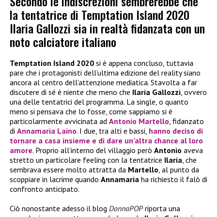
Secondo le indiscrezioni sembrerebbe che
la tentatrice di Temptation Island 2020
Ilaria Gallozzi sia in realtà fidanzata con un
noto calciatore italiano
Temptation Island 2020
si è appena concluso, tuttavia
pare che i protagonisti dell’ultima edizione del reality siano
ancora al centro dell’attenzione mediatica. Stavolta a far
discutere di sé è niente che meno che
Ilaria Gallozzi
, ovvero
una delle tentatrici del programma. La single, o quanto
meno si pensava che lo fosse, come sappiamo si è
particolarmente avvicinata ad
Antonio Martello
, fidanzato
di
Annamaria Laino
. I due, tra alti e bassi,
hanno deciso di
tornare a casa insieme e di dare un’altra chance al loro
amore
. Proprio all’interno del villaggio però
Antonio
aveva
stretto un particolare feeling con la tentatrice
Ilaria
, che
sembrava essere molto attratta da
Martello
, al punto da
scoppiare in lacrime quando
Annamaria
ha richiesto il falò di
confronto anticipato.
Ciò nonostante adesso il blog
DonnaPOP
riporta una