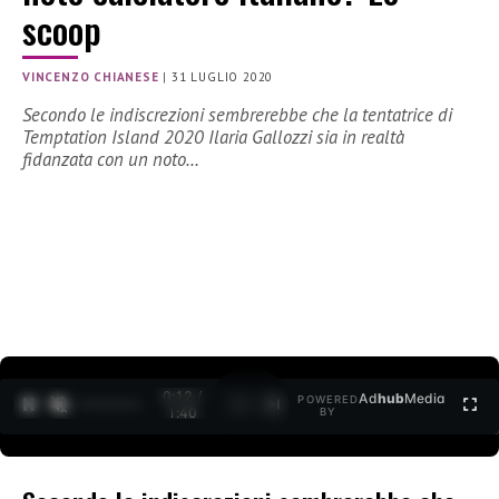
scoop
VINCENZO CHIANESE
|
31 LUGLIO 2020
Secondo le indiscrezioni sembrerebbe che la tentatrice di
Temptation Island 2020 Ilaria Gallozzi sia in realtà
fidanzata con un noto…
0:13 /
Ad
hub
Media
POWERED
1
/
2
1:40
BY