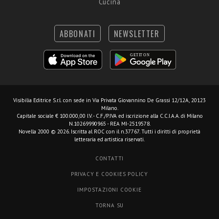
Cucina
ABBONATI
NEWSLETTER
Visibilia Editrice S.r.l.
con sede in Via Privata Giovannino De Grassi 12/12A, 20123
Milano.
Capitale sociale € 100.000,00 I.V. - C.F./P.IVA ed iscrizione alla C.C.I.A.A. di Milano
N.10269990965 - REA MI-2519578.
Novella 2000 © 2026. Iscritta al ROC con il n.37767. Tutti i diritti di proprietà
letteraria ed artistica riservati.
CONTATTI
PRIVACY E COOKIES POLICY
IMPOSTAZIONI COOKIE
TORNA SU