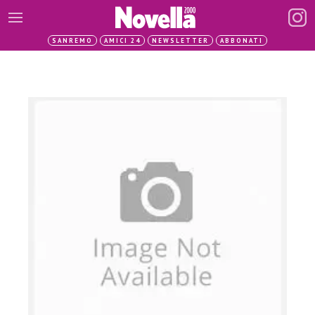
SANREMO
AMICI 24
NEWSLETTER
ABBONATI