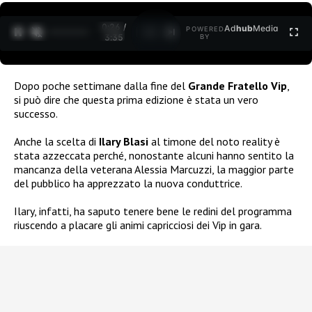
0:26 /
Ad
hub
Media
POWERED
1
/
2
3:35
BY
Dopo poche settimane dalla fine del
Grande Fratello Vip
,
si può dire che questa prima edizione è stata un vero
successo.
Anche la scelta di
Ilary Blasi
al timone del noto reality è
stata azzeccata perché, nonostante alcuni hanno sentito la
mancanza della veterana Alessia Marcuzzi, la maggior parte
del pubblico ha apprezzato la nuova conduttrice.
Ilary, infatti, ha saputo tenere bene le redini del programma
riuscendo a placare gli animi capricciosi dei Vip in gara.