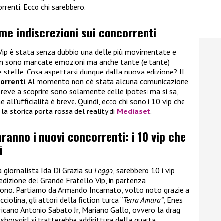
orrenti. Ecco chi sarebbero.
ime indiscrezioni sui concorrenti
 Vip è stata senza dubbio una delle più movimentate e
 non sono mancate emozioni ma anche tante (e tante)
e stelle. Cosa aspettarsi dunque dalla nuova edizione? Il
correnti
. Al momento non c’è stata alcuna comunicazione
breve a scoprire sono solamente delle ipotesi ma si sa,
 all’ufficialità è breve. Quindi, ecco chi sono i 10 vip che
la storica porta rossa del reality di
Mediaset
.
aranno i nuovi concorrenti: i 10 vip che
i
a giornalista Ida Di Grazia su
Leggo
, sarebbero 10 i vip
edizione del Grande Fratello Vip, in partenza
sono. Partiamo da Armando Incarnato, volto noto grazie a
icciolina, gli attori della fiction turca “
Terra Amara”
, Enes
ericano Antonio Sabato Jr, Mariano Gallo, ovvero la drag
 showgirl si tratterebbe addirittura della quarta