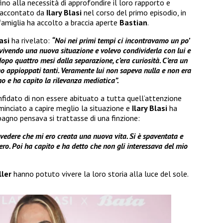
ino alla necessità di approfondire il loro rapporto e
 raccontato da
Ilary Blasi
nel corso del primo episodio, in
famiglia ha accolto a braccia aperte
Bastian
.
asi
ha rivelato:
“Noi nei primi tempi ci incontravamo un po’
o vivendo una nuova situazione e volevo condividerla con lui e
opo quattro mesi dalla separazione, c’era curiosità. C’era un
o appioppati tanti. Veramente lui non sapeva nulla e non era
no e ha capito la rilevanza mediatica”.
fidato di non essere abituato a tutta quell’attenzione
inciato a capire meglio la situazione e
Ilary Blasi
ha
agno pensava si trattasse di una finzione:
vedere che mi ero creata una nuova vita. Si è spaventata e
ro. Poi ha capito e ha detto che non gli interessava del mio
ller
hanno potuto vivere la loro storia alla luce del sole.