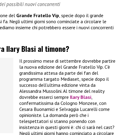
ei possibili nuovi concorrenti
zione del
Grande Fratello Vip
, specie dopo il grande
 fa. Negli ultimi giorni sono cominciate a circolare le
 vediamo insieme chi potrebbero essere i nuovi concorrenti
a Ilary Blasi al timone?
Il prossimo mese di settembre dovrebbe partire
la nuova edizione del Grande Fratello Vip. C’è
grandissima attesa da parte dei fan del
programma targato Mediaset, specie dopo il
successo dell’ultima edizione vinta da
Alessandra Mussolini. Al timone del reality
dovrebbe esserci sempre
Ilary Blasi
,
confermatissima da Cologno Monzese, con
Cesara Buonamici e Selvaggia Lucarelli come
opinioniste. La domanda però che i
telespettatori si stanno ponendo con
insistenza in questi giorni è: chi ci sarà nel cast?
Negli ultimi giorni hanno cominciato a circolare