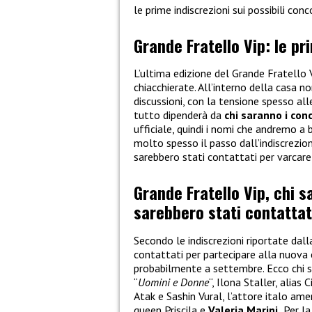
le prime indiscrezioni sui possibili conc
Grande Fratello Vip: le pr
L’ultima edizione del Grande Fratello
chiacchierate. All’interno della casa
discussioni, con la tensione spesso all
tutto dipenderà da
chi saranno i con
ufficiale, quindi i nomi che andremo a 
molto spesso il passo dall’indiscrezione
sarebbero stati contattati per varcare 
Grande Fratello Vip, chi s
sarebbero stati contattat
Secondo le indiscrezioni riportate dall
contattati per partecipare alla nuova 
probabilmente a settembre. Ecco chi 
“
Uomini e Donne
“, Ilona Staller, alias C
Atak e Sashin Vural, l’attore italo am
queen Priscila e
Valeria Marini.
Per la