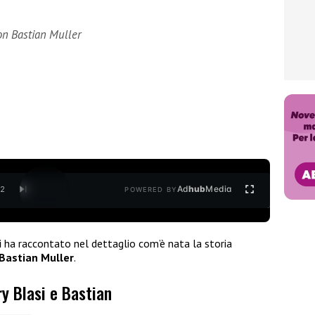
 con Bastian Muller
Ad
hub
Media
/
2
POWERED BY
i
ha raccontato nel dettaglio com’è nata la storia
Bastian Muller
.
ry Blasi e Bastian