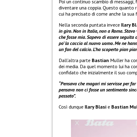
Poi un continuo scambio di messaggi, f
diventare una coppia. Questo quanto
cui ha precisato di come anche la sua 
Nella seconda puntata invece
Ilary Bl
in giro. Non in Italia, non a Roma. Stav
che fosse mia. Sapevo di essere seguita d
po’ la caccia al nuovo uomo. Me ne hann
un fan del calcio. L’ha scoperto pian pia
Dall’altra parte
Bastian
Muller ha con
dei media. Da quel momento lui ha com
confidato che inizialmente il suo comp
“Pensava che magari mi servisse per far 
pensava non ci fosse un sentimento since
passato”.
Così dunque
Ilary Blasi
e
Bastian Mu