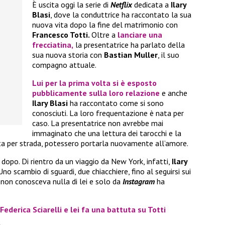
È uscita oggi la serie di
Netflix
dedicata a
Ilary
Blasi
, dove la conduttrice ha raccontato la sua
nuova vita dopo la fine del matrimonio con
Francesco Totti.
Oltre a
lanciare una
frecciatina,
la presentatrice ha parlato della
sua nuova storia con
Bastian Muller
, il suo
compagno attuale.
Lui per la prima volta si è esposto
pubblicamente sulla loro relazione
e anche
Ilary Blasi
ha raccontato come si sono
conosciuti. La loro frequentazione è nata per
caso. La presentatrice non avrebbe mai
immaginato che una lettura dei tarocchi e la
ata per strada, potessero portarla nuovamente all’amore.
 dopo. Di rientro da un viaggio da New York, infatti,
Ilary
no scambio di sguardi, due chiacchiere, fino al seguirsi sui
non conosceva nulla di lei e solo da
Instagram
ha
 Federica Sciarelli e lei fa una battuta su Totti