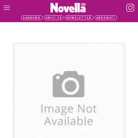
SANREMO
AMICI 24
NEWSLETTER
ABBONATI