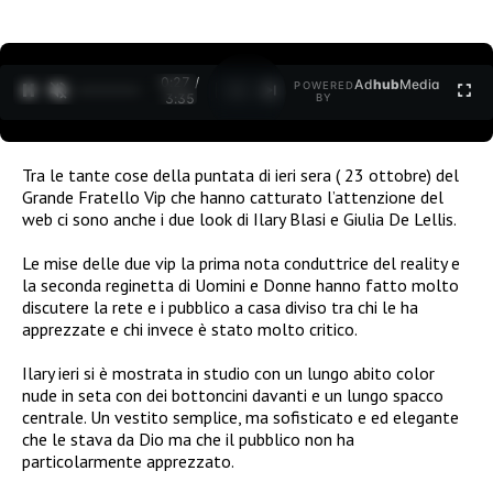
0:27 /
Ad
hub
Media
POWERED
1
/
2
3:35
BY
Tra le tante cose della puntata di ieri sera ( 23 ottobre) del
Grande Fratello Vip che hanno catturato l’attenzione del
web ci sono anche i due look di Ilary Blasi e Giulia De Lellis.
Le mise delle due vip la prima nota conduttrice del reality e
la seconda reginetta di Uomini e Donne hanno fatto molto
discutere la rete e i pubblico a casa diviso tra chi le ha
apprezzate e chi invece è stato molto critico.
Ilary ieri si è mostrata in studio con un lungo abito color
nude in seta con dei bottoncini davanti e un lungo spacco
centrale. Un vestito semplice, ma sofisticato e ed elegante
che le stava da Dio ma che il pubblico non ha
particolarmente apprezzato.