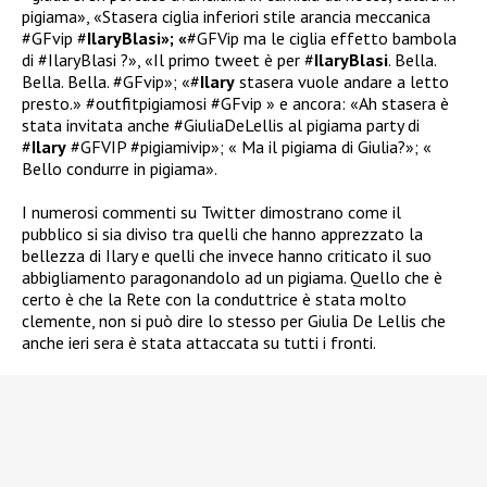
pigiama», «
Stasera ciglia inferiori stile arancia meccanica
#GFvip
#
IlaryBlasi»; «
#
GFVip
ma le ciglia effetto bambola
di
#IlaryBlasi
?»,
«Il primo tweet è per
#
IlaryBlasi
. Bella.
Bella. Bella.
#GFvip»; «
#
Ilary
stasera vuole andare a letto
presto.»
#outfitpigiamosi
#GFvip » e ancora: «
Ah stasera è
stata invitata anche
#GiuliaDeLellis
al pigiama party di
#
Ilary
#GFVIP
#pigiamivip»; « Ma il pigiama di Giulia?»; «
Bello condurre in pigiama».
I numerosi commenti su Twitter dimostrano come il
pubblico si sia diviso tra quelli che hanno apprezzato la
bellezza di Ilary e quelli che invece hanno criticato il suo
abbigliamento paragonandolo ad un pigiama. Quello che è
certo è che la Rete con la conduttrice è stata molto
clemente, non si può dire lo stesso per Giulia De Lellis che
anche ieri sera è stata attaccata su tutti i fronti.