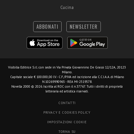
Cucina
ABBONATI
NEWSLETTER
Visibilia Editrice S.r.l.
con sede in Via Privata Giovannino De Grassi 12/12A, 20123
Milano.
Capitale sociale € 100.000,00 I.V. - C.F./P.IVA ed iscrizione alla C.C.I.A.A. di Milano
N.10269990965 - REA MI-2519578.
Novella 2000 © 2026. Iscritta al ROC con il n.37767. Tutti i diritti di proprietà
letteraria ed artistica riservati.
CONTATTI
PRIVACY E COOKIES POLICY
IMPOSTAZIONI COOKIE
TORNA SU