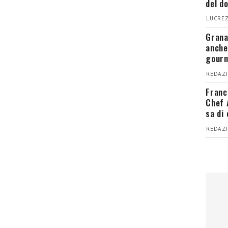
del d
LUCREZ
Grana
anche
gour
REDAZI
Franc
Chef 
sa di
REDAZI