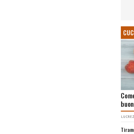
CUC
Come
buon
LUCREZ
Tiram