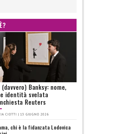
 È?
è (davvero) Banksy: nome,
 e identità svelata
’inchiesta Reuters
IA CIOTTI | 13 GIUGNO 2026
ma, chi è la fidanzata Lodovica
rini