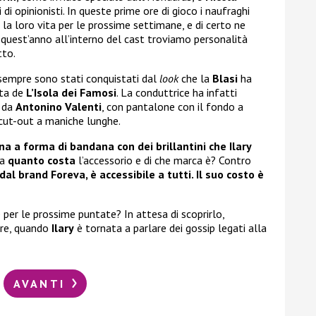
 di opinionisti. In queste prime ore di gioco i naufraghi
a loro vita per le prossime settimane, e di certo ne
 quest’anno all’interno del cast troviamo personalità
tto.
 sempre sono stati conquistati dal
look
che la
Blasi
ha
ata de
L’Isola dei Famosi
. La conduttrice ha infatti
o da
Antonino Valenti
, con pantalone con il fondo a
cut-out a maniche lunghe.
na a forma di bandana con dei brillantini che Ilary
Ma
quanto costa
l’accessorio e di che marca è? Contro
dal brand Foreva, è accessibile a tutti. Il suo costo è
per le prossime puntate? In attesa di scoprirlo,
ore, quando
Ilary
è tornata a parlare dei gossip legati alla
AVANTI