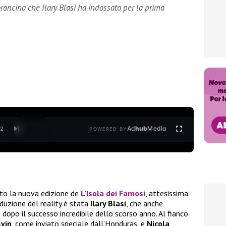
roncina che Ilary Blasi ha indossato per la prima
Ad
hub
Media
/
2
POWERED BY
ato la nuova edizione de
L’Isola dei Famosi
, attesissima
nduzione del reality è stata
Ilary Blasi
, che anche
 dopo il successo incredibile dello scorso anno. Al fianco
lvin
, come inviato speciale dall’Honduras, e
Nicola