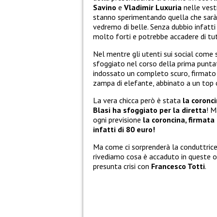
Savino
e
Vladimir Luxuria
nelle vesti
stanno sperimentando quella che sarà l
vedremo di belle. Senza dubbio infatti
molto forti e potrebbe accadere di tu
Nel mentre gli utenti sui social come
sfoggiato nel corso della prima punt
indossato un completo scuro, firmat
zampa di elefante, abbinato a un top 
La vera chicca però è stata
la coronci
Blasi ha sfoggiato per la diretta
! 
ogni previsione
la coroncina, firmata 
infatti di 80 euro!
Ma come ci sorprenderà la conduttrice 
rivediamo cosa è accaduto in queste 
presunta crisi con
Francesco Totti
.