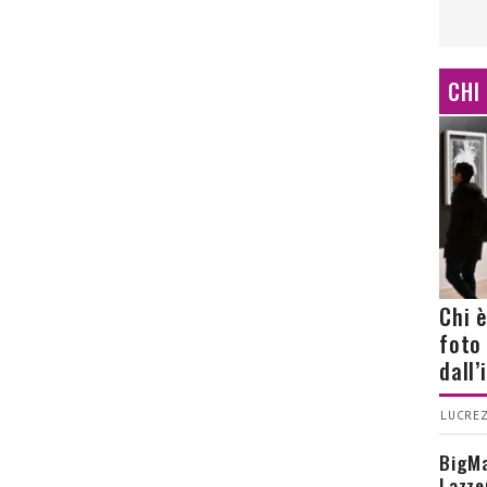
CHI
Chi 
foto
dall
LUCREZ
BigMa
Lazze