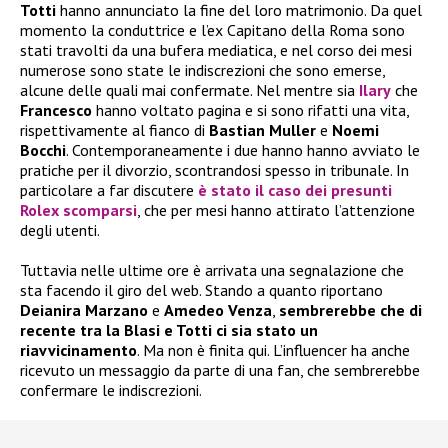
Totti
hanno annunciato la fine del loro matrimonio. Da quel
momento la conduttrice e l’ex Capitano della Roma sono
stati travolti da una bufera mediatica, e nel corso dei mesi
numerose sono state le indiscrezioni che sono emerse,
alcune delle quali mai confermate. Nel mentre sia
Ilary
che
Francesco
hanno voltato pagina e si sono rifatti una vita,
rispettivamente al fianco di
Bastian Muller
e
Noemi
Bocchi
. Contemporaneamente i due hanno hanno avviato le
pratiche per il divorzio, scontrandosi spesso in tribunale. In
particolare a far discutere
è stato il caso dei presunti
Rolex scomparsi
, che per mesi hanno attirato l’attenzione
degli utenti.
Tuttavia nelle ultime ore è arrivata una segnalazione che
sta facendo il giro del web. Stando a quanto riportano
Deianira Marzano
e
Amedeo Venza
,
sembrerebbe che di
recente tra la Blasi e Totti ci sia stato un
riavvicinamento
. Ma non è finita qui. L’influencer ha anche
ricevuto un messaggio da parte di una fan, che sembrerebbe
confermare le indiscrezioni.