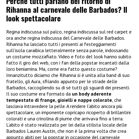
Perché tutti parlano del ritorno di
Rihanna al carnevale delle Barbados? Il
look spettacolare
Regina indiscussa sul palco, regina indiscussa sul red carpet e
ora anche regina indiscussa del Carnevale delle Barbados.
Rihanna ha lasciato tutti i presenti ai festeggiamenti
sull’isola caraibica letteralmente senza parole, indossando
un costume mozzafiato. Video e foto del look hanno subito
fatto il giro del web, con i fan della popstar incantati dalla
loro beniamina. Ma, come era fatto questo costume?
Innanzitutto diciamo che Rihanna si è unita alla band di suo
fratello, gli Aura, sfilando appunto per le strade delle
Barbados, raccogliendo su di sé tutti gli sguardi dei presenti.
Il suo costume era formato da
un body aderente
tempestato di frange, gioielli e nappe colorate
, che
lasciava intravedere la pelle. A rendere l’abito ancora più
spettacolare, un imponente copricapo ricoperto di brillantini
colorati e una crinolina di piume che arrivava fino a terra.
L’abito è stato realizzato per lei dalla stilista locale delle
Barbados Lauren Austin, che non è la prima volta che crea
appunto abiti per la popstar in occasione del carnevale