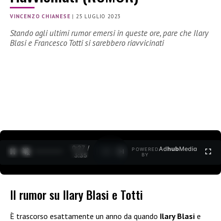
VINCENZO CHIANESE
|
25 LUGLIO 2023
Stando agli ultimi rumor emersi in queste ore, pare che Ilary
Blasi e Francesco Totti si sarebbero riavvicinati
0:28 /
Ad
hub
Media
POWERED
1
/
2
3:35
BY
Il rumor su Ilary Blasi e Totti
È trascorso esattamente un anno da quando
Ilary Blasi
e