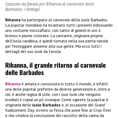
Costume da favola per Rihanna al carnevale delle
Barbados: i dettagli.
Rihanna
ha partecipato al carnevale delle isole Barbados.
La popstar mondiale ha incantato tutti i presenti indossando
uno costume mozzafiato, con tanto di gioielli in oro e
bronzo e piume colorate. La cantante, originaria proprio
dell’isola caraibica, è quindi tornata nella sua patria natale
per festeggiare assieme alla sua gente. Ma ecco tutti i
dettagli del suo look da favola.
Rihanna, il grande ritorno al carnevale
delle Barbados
Rihanna
è amata e conosciuta in tutto il mondo, è infatti
una delle popstar preferite da diverse generazioni e, oltre a
ciò, è anche regina di stile, con i suoi look che vengono
invidiati e copiai un pò ovunque. Come saprete la popstar è
originaria delle
isole Barbados
e, in occasione del Grand
Kadooment Day, ovvero la festa che pone fine al Crop Over
e che celebra la conclusione del raccolto della canna da