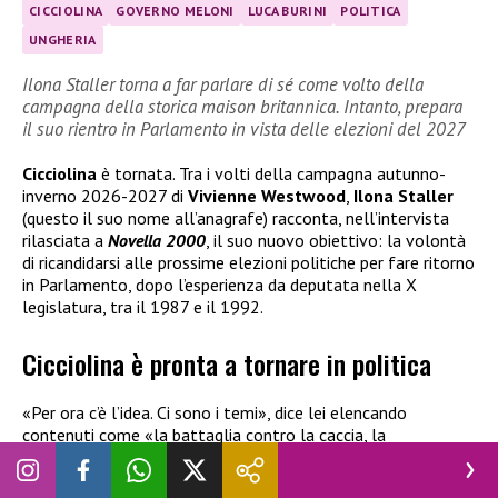
CICCIOLINA
GOVERNO MELONI
LUCA BURINI
POLITICA
UNGHERIA
Ilona Staller torna a far parlare di sé come volto della
campagna della storica maison britannica. Intanto, prepara
il suo rientro in Parlamento in vista delle elezioni del 2027
Cicciolina
è tornata. Tra i volti della campagna autunno-
inverno 2026-2027 di
Vivienne Westwood
,
Ilona Staller
(questo il suo nome all’anagrafe) racconta, nell’intervista
rilasciata a
Novella 2000
, il suo nuovo obiettivo: la volontà
di ricandidarsi alle prossime elezioni politiche per fare ritorno
in Parlamento, dopo l’esperienza da deputata nella X
legislatura, tra il 1987 e il 1992.
Cicciolina è pronta a tornare in politica
«Per ora c’è l’idea. Ci sono i temi», dice lei elencando
contenuti come «la battaglia contro la caccia, la
sperimentazione sugli animali, la sanità che ormai è per
pochi, il diritto allo sciopero, la giustizia». Nel corso della