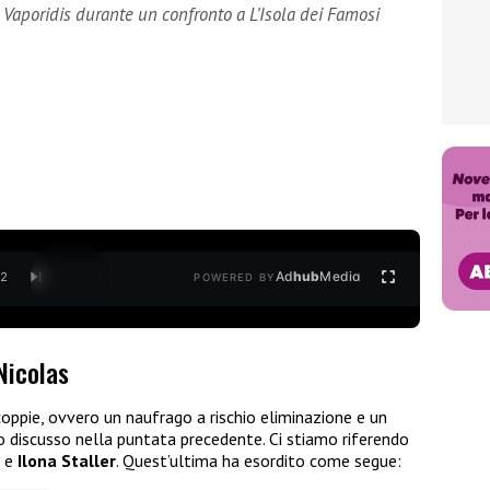
s Vaporidis durante un confronto a L’Isola dei Famosi
Ad
hub
Media
/
2
POWERED BY
Nicolas
ppie, ovvero un naufrago a rischio eliminazione e un
o discusso nella puntata precedente. Ci stiamo riferendo
s
e
Ilona Staller
. Quest’ultima ha esordito come segue: