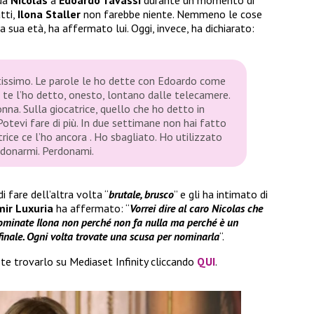
 da
Nicolas
a
Edoardo Tavassi
durante un momento di
atti,
Ilona Staller
non farebbe niente. Nemmeno le cose
sua età, ha affermato lui. Oggi, invece, ha dichiarato:
ltissimo. Le parole le ho dette con Edoardo come
a te l’ho detto, onesto, lontano dalle telecamere.
na. Sulla giocatrice, quello che ho detto in
Potevi fare di più. In due settimane non hai fatto
trice ce l’ho ancora . Ho sbagliato. Ho utilizzato
erdonarmi. Perdonami.
i fare dell’altra volta “
brutale, brusco
” e gli ha intimato di
mir Luxuria
ha affermato: “
Vorrei dire al caro Nicolas che
 Nominate Ilona non perché non fa nulla ma perché è un
 finale. Ogni volta trovate una scusa per nominarla
“.
te trovarlo su Mediaset Infinity cliccando
QUI
.