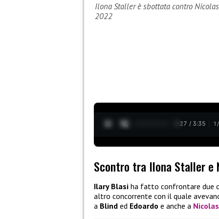
Ilona Staller è sbottata contro Nicola
2022
0:28 / 3:35
1
Scontro tra Ilona Staller e 
Ilary Blasi
ha fatto confrontare due co
altro concorrente con il quale avevan
a
Blind
ed
Edoardo
e anche a
Nicola