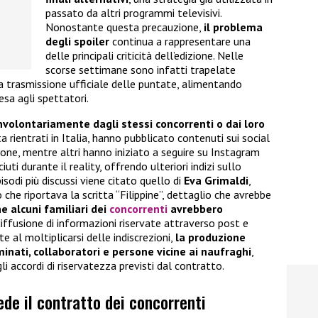
passato da altri programmi televisivi.
Nonostante questa precauzione,
il problema
degli spoiler
continua a rappresentare una
delle principali criticità dell’edizione. Nelle
scorse settimane sono infatti trapelate
 trasmissione ufficiale delle puntate, alimentando
esa agli spettatori.
involontariamente dagli stessi concorrenti o dai loro
ta rientrati in Italia, hanno pubblicato contenuti sui social
ione, mentre altri hanno iniziato a seguire su Instagram
ti durante il reality, offrendo ulteriori indizi sullo
sodi più discussi viene citato quello di
Eva Grimaldi
,
 che riportava la scritta “Filippine”, dettaglio che avrebbe
e alcuni familiari dei
concorrenti
avrebbero
diffusione di informazioni riservate attraverso post e
e al moltiplicarsi delle indiscrezioni,
la produzione
inati, collaboratori e persone vicine ai naufraghi
,
gli accordi di riservatezza previsti dal contratto.
ede il contratto dei concorrenti