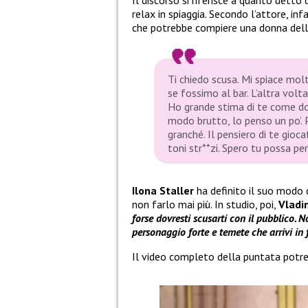
Il discorso si riferisce a quanto detto
relax in spiaggia. Secondo l’attore, inf
che potrebbe compiere una donna della 
Ti chiedo scusa. Mi spiace mo
se fossimo al bar. L’altra volt
Ho grande stima di te come don
modo brutto, lo penso un po’. 
granché. Il pensiero di te gioca
toni str**zi. Spero tu possa p
Ilona Staller
ha definito il suo modo d
non farlo mai più. In studio, poi,
Vladi
forse dovresti scusarti con il pubblico.
personaggio forte e temete che arrivi in
Il video completo della puntata potre