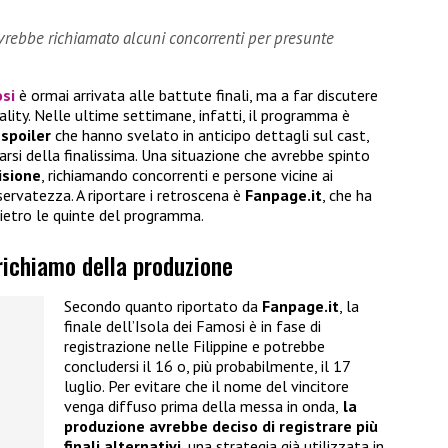
vrebbe richiamato alcuni concorrenti per presunte
osi
è ormai arrivata alle battute finali, ma a far discutere
lity. Nelle ultime settimane, infatti, il programma è
 spoiler
che hanno svelato in anticipo dettagli sul cast,
narsi della finalissima. Una situazione che avrebbe spinto
isione
, richiamando concorrenti e persone vicine ai
iservatezza. A riportare i retroscena è
Fanpage.it
, che ha
ietro le quinte del programma.
 richiamo della produzione
Secondo quanto riportato da
Fanpage.it
, la
finale dell’Isola dei Famosi è in fase di
registrazione nelle Filippine e potrebbe
concludersi il 16 o, più probabilmente, il 17
luglio. Per evitare che il nome del vincitore
venga diffuso prima della messa in onda,
la
produzione avrebbe deciso di registrare più
finali alternativi
, una strategia già utilizzata in