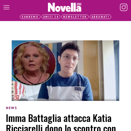
SANREMO
AMICI 24
NEWSLETTER
ABBONATI
NEWS
Imma Battaglia attacca Katia
Ricciarelli dopo lo scontro con