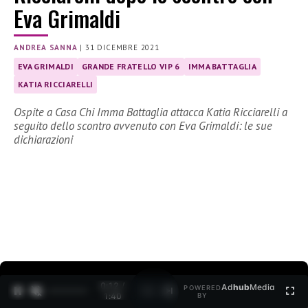
Eva Grimaldi
ANDREA SANNA
|
31 DICEMBRE 2021
EVA GRIMALDI
GRANDE FRATELLO VIP 6
IMMA BATTAGLIA
KATIA RICCIARELLI
Ospite a Casa Chi Imma Battaglia attacca Katia Ricciarelli a
seguito dello scontro avvenuto con Eva Grimaldi: le sue
dichiarazioni
0:13 /
Ad
hub
Media
POWERED
1
/
2
1:40
BY