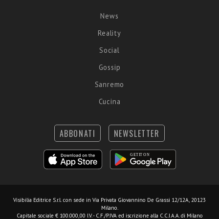
News
Reality
Social
Gossip
Sanremo
Cucina
ABBONATI
NEWSLETTER
Visibilia Editrice S.r.l.
con sede in Via Privata Giovannino De Grassi 12/12A, 20123
Milano.
Capitale sociale € 100.000,00 I.V. - C.F./P.IVA ed iscrizione alla C.C.I.A.A. di Milano