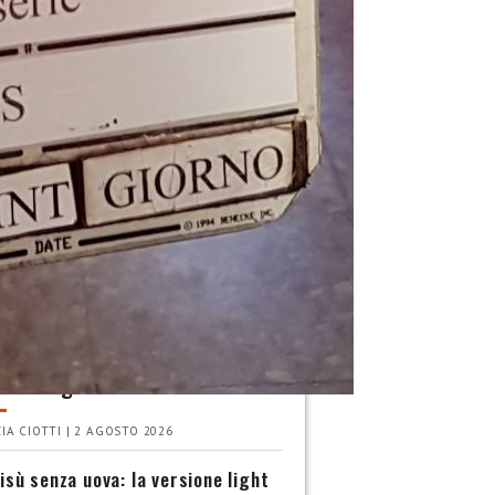
INA
 scegliere le pesche più
e? La guida definitiva
IA CIOTTI | 2 AGOSTO 2026
isù senza uova: la versione light