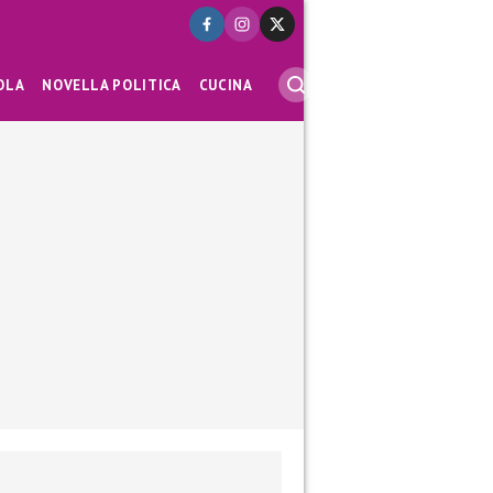
OLA
NOVELLA POLITICA
CUCINA