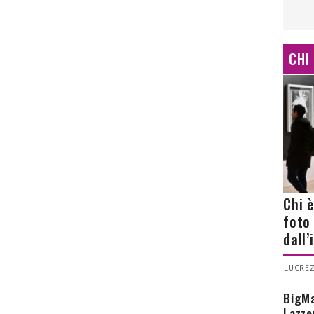
CHI
Chi 
foto
dall
LUCREZ
BigMa
Lazze