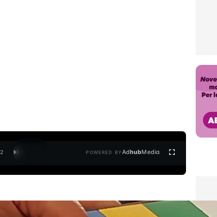
Ad
hub
Media
/
2
POWERED BY