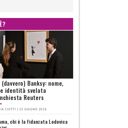
 È?
è (davvero) Banksy: nome,
 e identità svelata
’inchiesta Reuters
IA CIOTTI | 13 GIUGNO 2026
ma, chi è la fidanzata Lodovica
rini