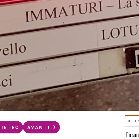
CUC
Come
buon
LUCREZ
DIETRO
AVANTI
Tiram