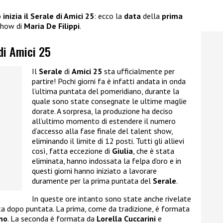
inizia il Serale di Amici 25
: ecco la
data
della
prima
 show di
Maria De Filippi
.
 di Amici 25
Il
Serale
di
Amici 25
sta ufficialmente per
partire! Pochi giorni fa è infatti andata in onda
l’ultima puntata del pomeridiano, durante la
quale sono state consegnate le ultime maglie
dorate. A sorpresa, la produzione ha deciso
all’ultimo momento di estendere il numero
d’accesso alla fase finale del talent show,
eliminando il limite di 12 posti. Tutti gli allievi
così, fatta eccezione di
Giulia
, che è stata
eliminata, hanno indossata la felpa d’oro e in
questi giorni hanno iniziato a lavorare
duramente per la prima puntata del
Serale
.
In queste ore intanto sono state anche rivelate
ata dopo puntata. La prima, come da tradizione, è formata
no
. La seconda è formata da
Lorella Cuccarini
e