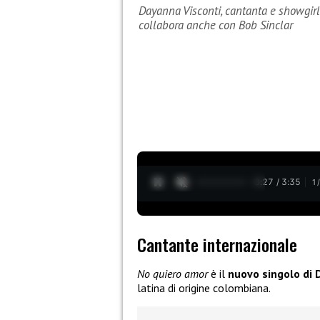
Dayanna Visconti, cantanta e showgir
collabora anche con Bob Sinclar
0:28 / 3:35
1
Cantante internazionale
No quiero amor
è il
nuovo singolo di 
latina di origine colombiana.