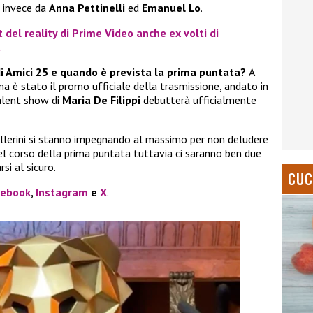
a invece da
Anna Pettinelli
ed
Emanuel Lo
.
t del reality di Prime Video anche ex volti di
a
di Amici 25 e quando è prevista la prima puntata?
A
 è stato il promo ufficiale della trasmissione, andato in
talent show di
Maria De Filippi
debutterà ufficialmente
 ballerini si stanno impegnando al massimo per non deludere
nel corso della prima puntata tuttavia ci saranno ben due
si al sicuro.
CUC
cebook
,
Instagram
e
X
.