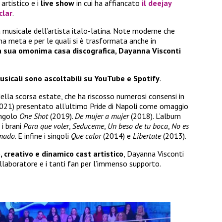
artistico e i
live show
in cui ha affiancato
il deejay
clar
.
a musicale dell’artista italo-latina. Note moderne che
na meta e per le quali si è trasformata anche in
a sua omonima casa discografica, Dayanna Visconti
 musicali sono ascoltabili su YouTube e Spotify
.
della scorsa estate, che ha riscosso numerosi consensi in
021) presentato all’ultimo Pride di Napoli come omaggio
ingolo
One Shot
(2019).
De mujer a mujer
(2018). L’album
 i brani
Para que voler
,
Seduceme
,
Un beso de tu boca
,
No es
mado
. E infine i singoli
Que calor
(2014) e
Libertate
(2013).
o, creativo e dinamico cast artistico
, Dayanna Visconti
ollaboratore e i tanti fan per l’immenso supporto.