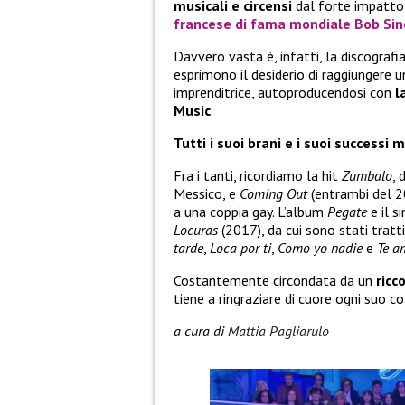
musicali e circensi
dal forte impatto 
francese di fama mondiale
Bob Sin
Davvero vasta è, infatti, la discografi
esprimono il desiderio di raggiungere u
imprenditrice, autoproducendosi con
l
Music
.
Tutti i suoi brani e i suoi successi
Fra i tanti, ricordiamo la hit
Zumbalo
, 
Messico, e
Coming Out
(entrambi del 2
a una coppia gay. L’album
Pegate
e il s
Locuras
(2017), da cui sono stati tratti
tarde
,
Loca por ti
,
Como yo nadie
e
Te a
Costantemente circondata da un
ricc
tiene a ringraziare di cuore ogni suo c
a cura di
Mattia Pagliarulo