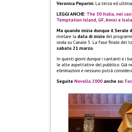
Veronica Peparini
. La terza ed ultim
LEGGI ANCHE
:
The 50 Italia, nel cas
Temptation Island, GF, Amici e Isol
Ma quando inizia dunque il Serale 
rivelare la
data di inizio
del programma
onda su Canale 5. La fase finale del 
sabato 21 marzo
.
In questi giorni dunque i cantanti e i
le alte aspettative del pubblico. Già 
eliminazioni e nessuno potrà considerar
Seguite
Novella 2000
anche su:
Fa