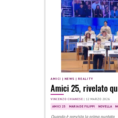
AMICI
|
NEWS
|
REALITY
Amici 25, rivelato qu
VINCENZO CHIANESE
|
12 MARZO 2026
AMICI 25
MARIA DE FILIPPI
NOVELLA
N
Quando è prevista la prima puntata