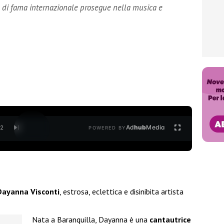
l di fama internazionale prosegue nella musica e
Ad
hub
Media
/
2
POWERED BY
Dayanna Visconti
, estrosa, eclettica e disinibita artista
Nata a Baranquilla, Dayanna è una
cantautrice