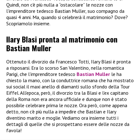
Quindi, non c’è più nulla a “ostacolare” le nozze con
l’imprenditore tedesco Bastian Muller, suo compagno da
quasi 4 anni. Ma, quando si celebrerà il matrimonio? Dove?
Scopriamolo insieme.
Ilary Blasi pronta al matrimonio con
Bastian Muller
Ottenuto il divorzio da Francesco Totti, Ilary Blasi è pronta
a risposarsi. Era lo scorso San Valentino, nella romantica
Parigi, che l’imprenditore tedesco
Bastian Muller
le ha
chiesto la mano, con la conduttrice romana che ha mostrato
sui social il maxi anello di diamanti sullo sfondo della Tour
Eiffel. All’epoca, però, il divorzio tra la Blasi e l’ex capitano
della Roma non era ancora ufficiale e dunque non è stato
possibile celebrare prima le nozze. Ora però, come appena
detto, non c’è più nulla a impedire che Bastian e Ilary
diventino marito e moglie. Vediamo ora insieme tutti i
dettagli di quelle che si prospettano essere delle nozze da
favola!