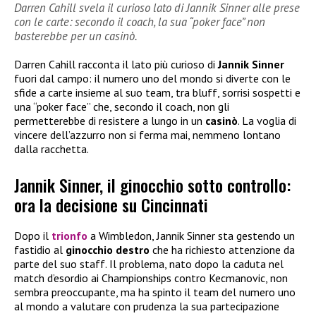
Darren Cahill svela il curioso lato di Jannik Sinner alle prese
con le carte: secondo il coach, la sua “poker face” non
basterebbe per un casinò.
Darren Cahill racconta il lato più curioso di
Jannik Sinner
fuori dal campo: il numero uno del mondo si diverte con le
sfide a carte insieme al suo team, tra bluff, sorrisi sospetti e
una “poker face” che, secondo il coach, non gli
permetterebbe di resistere a lungo in un
casinò
. La voglia di
vincere dell’azzurro non si ferma mai, nemmeno lontano
dalla racchetta.
Jannik Sinner, il ginocchio sotto controllo:
ora la decisione su Cincinnati
Dopo il
trionfo
a Wimbledon, Jannik Sinner sta gestendo un
fastidio al
ginocchio destro
che ha richiesto attenzione da
parte del suo staff. Il problema, nato dopo la caduta nel
match d’esordio ai Championships contro Kecmanovic, non
sembra preoccupante, ma ha spinto il team del numero uno
al mondo a valutare con prudenza la sua partecipazione