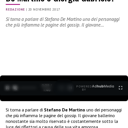
REDAZIONE
|
20 NOVEMBRE 2017
Si torna a parlare di Stefano De Martino uno dei personaggi
che più infiamma le pagine del gossip. Il giovane…
0:30 /
Ad
hub
Media
POWERED
1
/
2
1:40
BY
Si torna a parlare di
Stefano De Martino
uno dei personaggi
che più infiamma le pagine del gossip. Il giovane ballerino
nonostante sia molto riservato è costantemente sotto la
luce dei riflettori a causa delle sua vita amorosa.