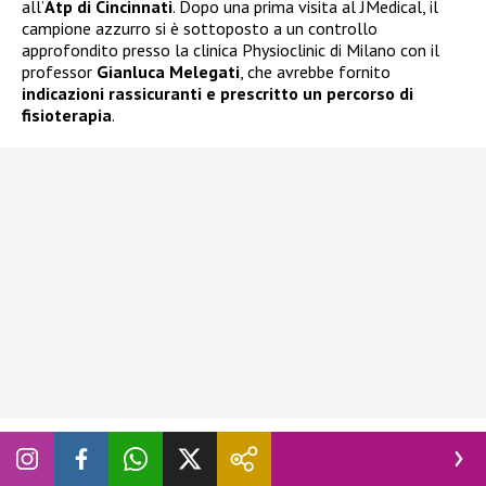
all’
Atp di Cincinnati
. Dopo una prima visita al JMedical, il
campione azzurro si è sottoposto a un controllo
approfondito presso la clinica Physioclinic di Milano con il
professor
Gianluca Melegati
, che avrebbe fornito
indicazioni rassicuranti e prescritto un percorso di
fisioterapia
.
Tornato a Montecarlo, Sinner ha ripreso ad allenarsi al
Country Club mostrando buone sensazioni e piena intensità.