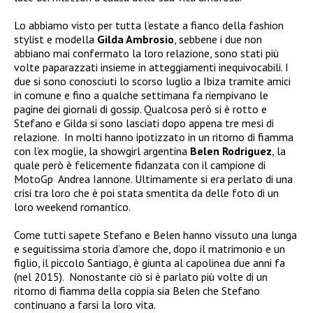
Lo abbiamo visto per tutta l’estate a fianco della fashion
stylist e modella
Gilda Ambrosio
, sebbene i due non
abbiano mai confermato la loro relazione, sono stati più
volte paparazzati insieme in atteggiamenti inequivocabili. I
due si sono conosciuti lo scorso luglio a Ibiza tramite amici
in comune e fino a qualche settimana fa riempivano le
pagine dei giornali di gossip. Qualcosa però si è rotto e
Stefano e Gilda si sono lasciati dopo appena tre mesi di
relazione. In molti hanno ipotizzato in un ritorno di fiamma
con l’ex moglie, la showgirl argentina
Belen Rodriguez
, la
quale però è felicemente fidanzata con il campione di
MotoGp Andrea Iannone. Ultimamente si era perlato di una
crisi tra loro che è poi stata smentita da delle foto di un
loro weekend romantico.
Come tutti sapete Stefano e Belen hanno vissuto una lunga
e seguitissima storia d’amore che, dopo il matrimonio e un
figlio, il piccolo Santiago, è giunta al capolinea due anni fa
(nel 2015).
Nonostante ciò si è parlato più volte di un
ritorno di fiamma della coppia sia Belen che Stefano
continuano a farsi la loro vita.