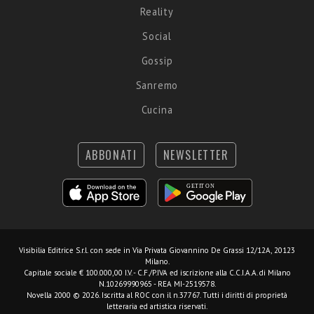
Reality
Social
Gossip
Sanremo
Cucina
ABBONATI
NEWSLETTER
Visibilia Editrice S.r.l.
con sede in Via Privata Giovannino De Grassi 12/12A, 20123
Milano.
Capitale sociale € 100.000,00 I.V. - C.F./P.IVA ed iscrizione alla C.C.I.A.A. di Milano
N.10269990965 - REA MI-2519578.
Novella 2000 © 2026. Iscritta al ROC con il n.37767. Tutti i diritti di proprietà
letteraria ed artistica riservati.