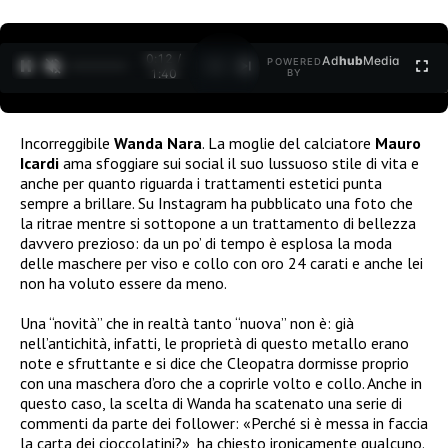
0:12 /
Ad
hub
Media
POWERED
1
/
2
1:40
BY
Incorreggibile
Wanda Nara
. La moglie del calciatore
Mauro
Icardi
ama sfoggiare sui social il suo lussuoso stile di vita e
anche per quanto riguarda i trattamenti estetici punta
sempre a brillare. Su Instagram ha pubblicato una foto che
la ritrae mentre si sottopone a un trattamento di bellezza
davvero prezioso: da un po’ di tempo è esplosa la moda
delle maschere per viso e collo con oro 24 carati e anche lei
non ha voluto essere da meno.
Una “novità” che in realtà tanto “nuova” non è: già
nell’antichità, infatti, le proprietà di questo metallo erano
note e sfruttante e si dice che Cleopatra dormisse proprio
con una maschera d’oro che a coprirle volto e collo. Anche in
questo caso, la scelta di Wanda ha scatenato una serie di
commenti da parte dei follower: «Perché si è messa in faccia
la carta dei cioccolatini?», ha chiesto ironicamente qualcuno.