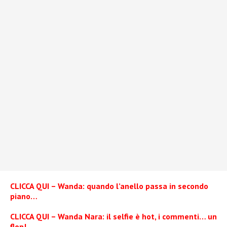
CLICCA QUI – Wanda: quando l’anello passa in secondo
piano…
CLICCA QUI – Wanda Nara: il selfie è hot, i commenti… un
flop!