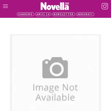
SANREMO
AMICI 24
NEWSLETTER
ABBONATI