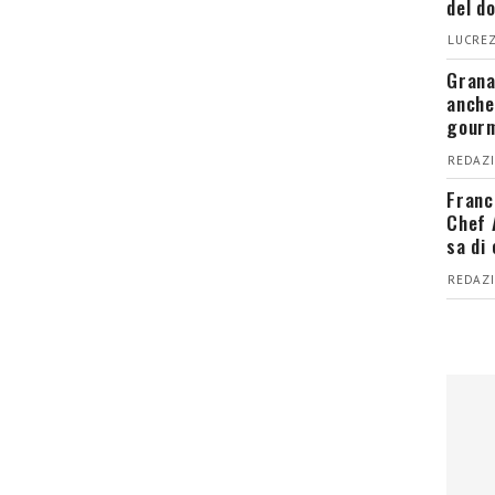
del d
LUCREZ
Grana
anche
gour
REDAZI
Franc
Chef 
sa di
REDAZI