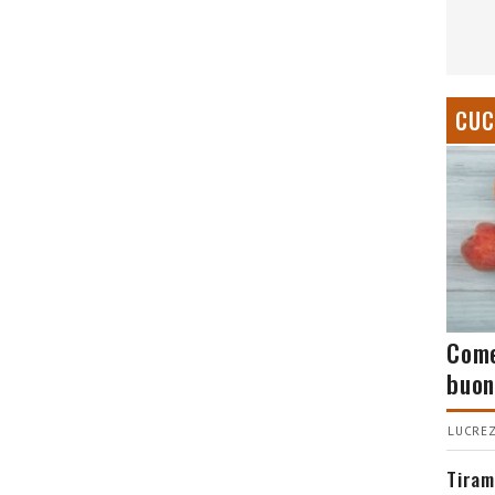
CUC
Come
buon
LUCREZ
Tiram