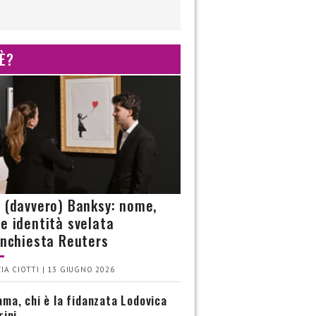
 È?
è (davvero) Banksy: nome,
 e identità svelata
’inchiesta Reuters
IA CIOTTI | 13 GIUGNO 2026
ma, chi è la fidanzata Lodovica
rini