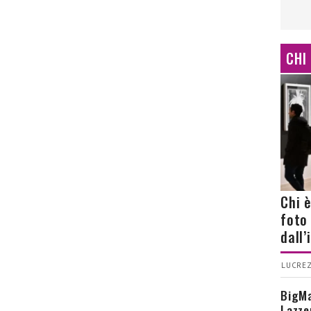
CHI
Chi 
foto
dall
LUCREZ
BigMa
Lazze