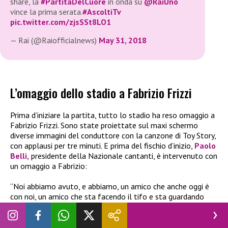
share, la
#PartitaDelCuore
in onda su
@RaiUno
vince la prima serata.
#AscoltiTv
pic.twitter.com/zjsSSt8LO1
— Rai (@Raiofficialnews)
May 31, 2018
L’omaggio dello stadio a Fabrizio Frizzi
Prima d’iniziare la partita, tutto lo stadio ha reso omaggio a
Fabrizio Frizzi. Sono state proiettate sul maxi schermo
diverse
immagini del conduttore con la canzone di Toy Story,
con applausi per tre minuti. E prima del fischio d’inizio,
Paolo
Belli,
presidente della Nazionale cantanti, è intervenuto con
un omaggio a Fabrizio:
“Noi abbiamo avuto, e abbiamo, un amico che anche oggi è
con noi, un amico che sta facendo il tifo e sta guardando
dall’alto. Tutta Genova ci fa vedere chi è: Fabrizio Frizzi”.
Sugli spalti è apparso un immenso striscione con il volto del