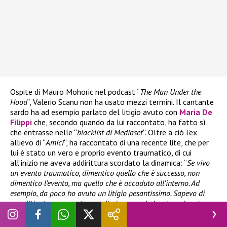
Ospite di Mauro Mohoric nel podcast “
The Man Under the
Hood
“, Valerio Scanu non ha usato mezzi termini. Il cantante
sardo ha ad esempio parlato del litigio avuto con
Maria De
Filippi
che, secondo quando da lui raccontato, ha fatto sì
che entrasse nelle “
blacklist di Mediaset
“. Oltre a ciò l’ex
allievo di “
Amici
“, ha raccontato di una recente lite, che per
lui è stato un vero e proprio evento traumatico, di cui
all’inizio ne aveva addirittura scordato la dinamica: “
Se vivo
un evento traumatico, dimentico quello che è successo, non
dimentico l’evento, ma quello che è accaduto all’interno. Ad
esempio, da poco ho avuto un litigio pesantissimo. Sapevo di
aver litigato con questa grandissima… maleducata e ricordo
anche che
mi ha maltrattato in maniera traumatica.
Perché io
mi sono ritrovato senza parole, non mi aspettavo questa cosa