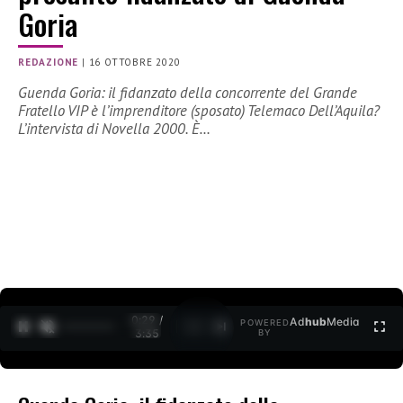
Goria
REDAZIONE
|
16 OTTOBRE 2020
Guenda Goria: il fidanzato della concorrente del Grande
Fratello VIP è l’imprenditore (sposato) Telemaco Dell’Aquila?
L’intervista di Novella 2000. È…
0:30 /
Ad
hub
Media
POWERED
1
/
2
3:35
BY