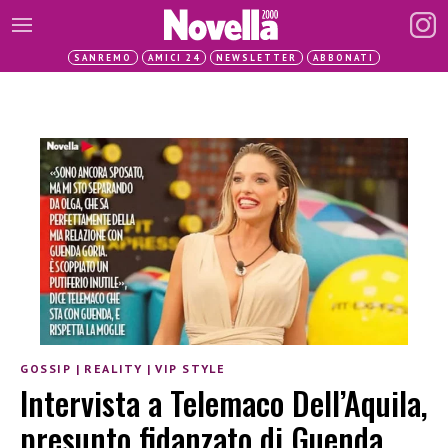
SANREMO
AMICI 24
NEWSLETTER
ABBONATI
GOSSIP
|
REALITY
|
VIP STYLE
Intervista a Telemaco Dell’Aquila,
presunto fidanzato di Guenda