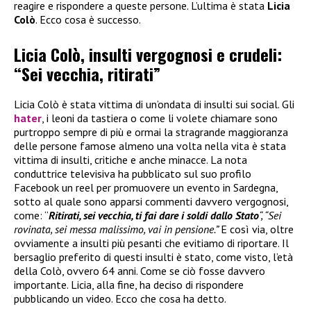
reagire e rispondere a queste persone. L’ultima è stata
Licia
Colò
. Ecco cosa è successo.
Licia Colò, insulti vergognosi e crudeli:
“Sei vecchia, ritirati”
Licia Colò è stata vittima di un’ondata di insulti sui social. Gli
hater
, i leoni da tastiera o come li volete chiamare sono
purtroppo sempre di più e ormai la stragrande maggioranza
delle persone famose almeno una volta nella vita è stata
vittima di insulti, critiche e anche minacce. La nota
conduttrice televisiva ha pubblicato sul suo profilo
Facebook un reel per promuovere un evento in Sardegna,
sotto al quale sono apparsi commenti davvero vergognosi,
come: “
Ritirati, sei vecchia, ti fai dare i soldi dallo Stato
“, “Sei
rovinata, sei messa malissimo, vai in pensione.”
E così via, oltre
ovviamente a insulti più pesanti che evitiamo di riportare. Il
bersaglio preferito di questi insulti è stato, come visto, l’età
della Colò, ovvero 64 anni. Come se ciò fosse davvero
importante. Licia, alla fine, ha deciso di rispondere
pubblicando un video. Ecco che cosa ha detto.