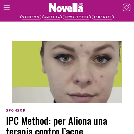
SANREMO
AMICI 24
NEWSLETTER
ABBONATI
SPONSOR
IPC Method: per Aliona una
terapia contro l’acne