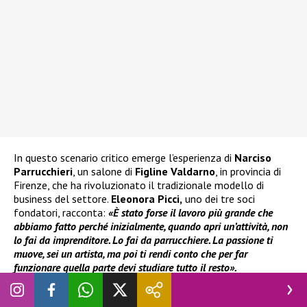
In questo scenario critico emerge l’esperienza di
Narciso
Parrucchieri
, un salone di
Figline Valdarno
, in provincia di
Firenze, che ha rivoluzionato il tradizionale modello di
business del settore.
Eleonora Picci,
uno dei tre soci
fondatori, racconta:
«È stato forse il lavoro più grande che
abbiamo fatto perché inizialmente, quando apri un’attività, non
lo fai da imprenditore. Lo fai da parrucchiere. La passione ti
muove, sei un artista, ma poi ti rendi conto che per far
funzionare quella parte devi studiare tutto il resto».
La storia di Narciso nasce sette anni fa da una necessità: i