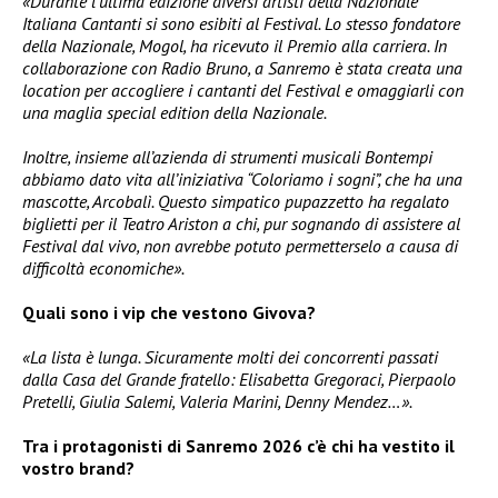
«Durante l’ultima edizione diversi artisti della Nazionale
Italiana Cantanti si sono esibiti al Festival. Lo stesso fondatore
della Nazionale, Mogol, ha ricevuto il Premio alla carriera. In
collaborazione con Radio Bruno, a Sanremo è stata creata una
location per accogliere i cantanti del Festival e omaggiarli con
una maglia special edition della Nazionale.
Inoltre, insieme all’azienda di strumenti musicali Bontempi
abbiamo dato vita all’iniziativa “Coloriamo i sogni”, che ha una
mascotte, Arcobalì. Questo simpatico pupazzetto ha regalato
biglietti per il Teatro Ariston a chi, pur sognando di assistere al
Festival dal vivo, non avrebbe potuto permetterselo a causa di
difficoltà economiche».
Quali sono i vip che vestono Givova?
«La lista è lunga. Sicuramente molti dei concorrenti passati
dalla Casa del Grande fratello: Elisabetta Gregoraci, Pierpaolo
Pretelli, Giulia Salemi, Valeria Marini, Denny Mendez…».
Tra i protagonisti di Sanremo 2026 c’è chi ha vestito il
vostro brand?