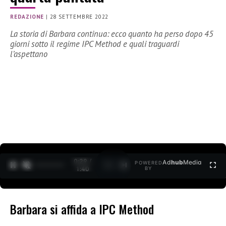
REDAZIONE
|
28 SETTEMBRE 2022
La storia di Barbara continua: ecco quanto ha perso dopo 45
giorni sotto il regime IPC Method e quali traguardi
l’aspettano
0:30 /
Ad
hub
Media
POWERED
1
/
2
1:40
BY
Barbara si affida a IPC Method