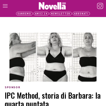
SANREMO
AMICI 24
NEWSLETTER
ABBONATI
SPONSOR
IPC Method, storia di Barbara: la
quarta puntata