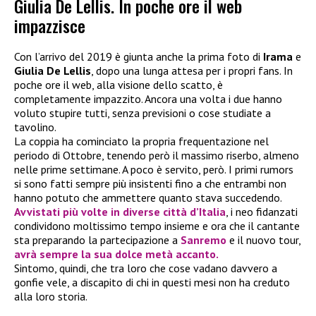
Giulia De Lellis. In poche ore il web
impazzisce
Con l’arrivo del 2019 è giunta anche la prima foto di
Irama
e
Giulia De Lellis
, dopo una lunga attesa per i propri fans. In
poche ore il web, alla visione dello scatto, è
completamente impazzito. Ancora una volta i due hanno
voluto stupire tutti, senza previsioni o cose studiate a
tavolino.
La coppia ha cominciato la propria frequentazione nel
periodo di Ottobre, tenendo però il massimo riserbo, almeno
nelle prime settimane. A poco è servito, però. I primi rumors
si sono fatti sempre più insistenti fino a che entrambi non
hanno potuto che ammettere quanto stava succedendo.
Avvistati più volte in diverse città d’Italia
, i neo fidanzati
condividono moltissimo tempo insieme e ora che il cantante
sta preparando la partecipazione a
Sanremo
e il nuovo tour,
avrà sempre la sua dolce metà accanto.
Sintomo, quindi, che tra loro che cose vadano davvero a
gonfie vele, a discapito di chi in questi mesi non ha creduto
alla loro storia.