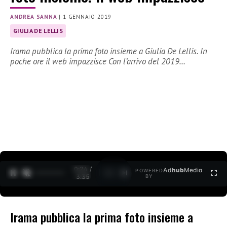
ANDREA SANNA
|
1 GENNAIO 2019
GIULIA DE LELLIS
Irama pubblica la prima foto insieme a Giulia De Lellis. In
poche ore il web impazzisce Con l’arrivo del 2019…
0:24 /
Ad
hub
Media
POWERED
1
/
2
3:35
BY
Irama pubblica la prima foto insieme a