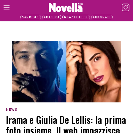
SANREMO
AMICI 24
NEWSLETTER
ABBONATI
NEWS
Irama e Giulia De Lellis: la prima
foto insieme. Il web impazzisce