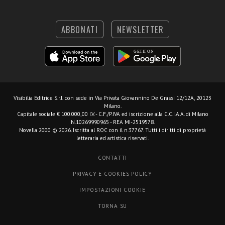
ABBONATI
NEWSLETTER
Visibilia Editrice S.r.l.
con sede in Via Privata Giovannino De Grassi 12/12A, 20123
Milano.
Capitale sociale € 100.000,00 I.V. - C.F./P.IVA ed iscrizione alla C.C.I.A.A. di Milano
N.10269990965 - REA MI-2519578.
Novella 2000 © 2026. Iscritta al ROC con il n.37767. Tutti i diritti di proprietà
letteraria ed artistica riservati.
CONTATTI
PRIVACY E COOKIES POLICY
IMPOSTAZIONI COOKIE
TORNA SU