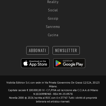
Reality
Social
Gossip
Sanremo
Cucina
ABBONATI
NEWSLETTER
Visibilia Editrice S.r.l.
con sede in Via Privata Giovannino De Grassi 12/12A, 20123
Milano.
Capitale sociale € 100.000,00 I.V. - C.F./P.IVA ed iscrizione alla C.C.I.A.A. di Milano
N.10269990965 - REA MI-2519578.
Novella 2000 © 2026. Iscritta al ROC con il n.37767. Tutti i diritti di proprietà
letteraria ed artistica riservati.