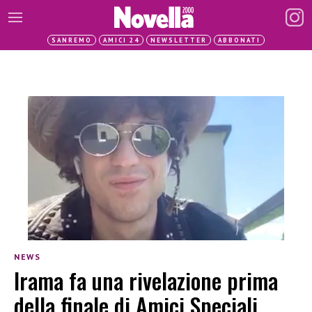
SANREMO
AMICI 24
NEWSLETTER
ABBONATI
NEWS
Irama fa una rivelazione prima
della finale di Amici Speciali