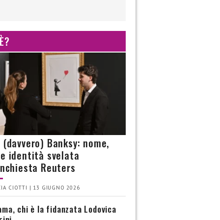
 È?
è (davvero) Banksy: nome,
 e identità svelata
’inchiesta Reuters
IA CIOTTI | 13 GIUGNO 2026
ma, chi è la fidanzata Lodovica
rini