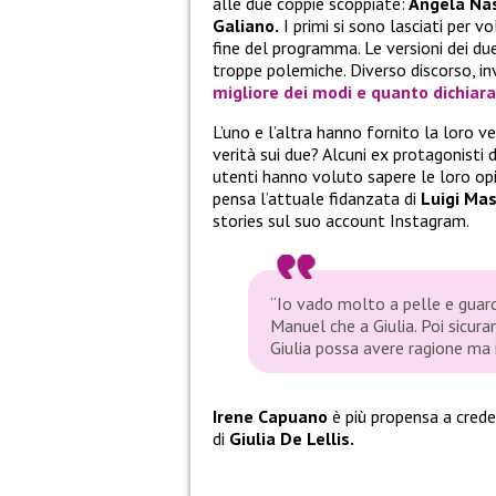
alle due coppie scoppiate:
Angela Nast
Galiano.
I primi si sono lasciati per v
fine del programma. Le versioni dei du
troppe polemiche. Diverso discorso, in
migliore dei modi e quanto dichiara
L’uno e l’altra hanno fornito la loro v
verità sui due? Alcuni ex protagonisti 
utenti hanno voluto sapere le loro opi
pensa l’attuale fidanzata di
Luigi Mas
stories sul suo account Instagram.
“Io vado molto a pelle e guard
Manuel che a Giulia. Poi sicur
Giulia possa avere ragione ma 
Irene Capuano
è più propensa a cred
di
Giulia De Lellis.