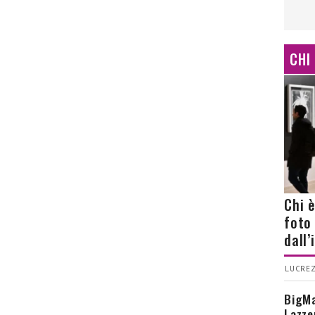
CHI
Chi 
foto
dall
LUCREZ
BigMa
Lazze