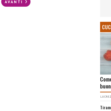
AVANTI
CUC
Come
buon
LUCREZ
Tiram