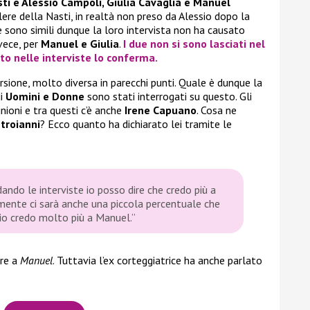
i e Alessio Campoli, Giulia Cavaglià e Manuel
olere della Nasti, in realtà non preso da Alessio dopo la
e sono simili dunque la loro intervista non ha causato
vece, per
Manuel e Giulia
.
I due non si sono lasciati nel
to nelle interviste lo conferma.
ersione, molto diversa in parecchi punti. Quale è dunque la
di
Uomini e Donne
sono stati interrogati su questo. Gli
nioni e tra questi c’è anche
Irene Capuano
. Cosa ne
troianni
? Ecco quanto ha dichiarato lei tramite le
ando le interviste io posso dire che credo più a
amente ci sarà anche una piccola percentuale che
io credo molto più a Manuel.”
ere a
Manuel
. Tuttavia l’ex corteggiatrice ha anche parlato