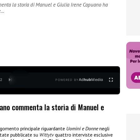
nta la storia di Manuel e Giulia Irene Capuano ha
le…
Ad
hub
Media
/
2
POWERED BY
ano commenta la storia di Manuel e
argomento principale riguardante
Uomini e Donne
negli
 state pubblicate su
Wittytv
quattro interviste esclusive