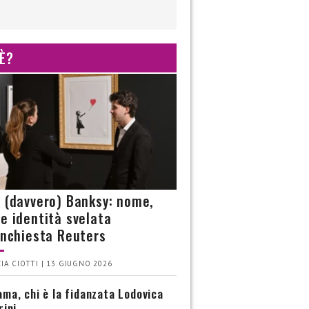
 È?
è (davvero) Banksy: nome,
 e identità svelata
’inchiesta Reuters
IA CIOTTI | 13 GIUGNO 2026
ma, chi è la fidanzata Lodovica
rini