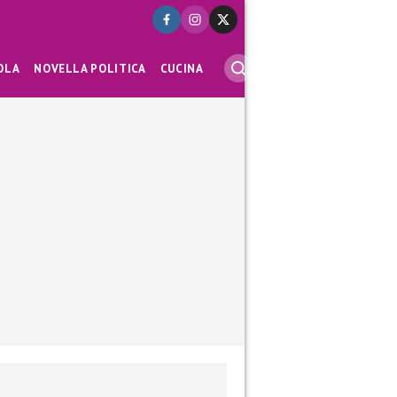
OLA
NOVELLA POLITICA
CUCINA