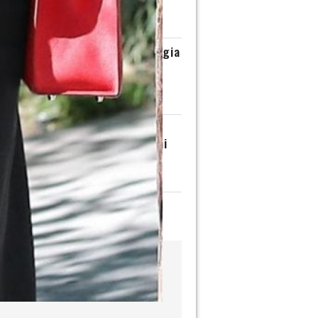
olce più amato d’Italia
IA CIOTTI | 1 AGOSTO 2026
 Padano, il sapore che dà energia
 d’estate con le bruschette
met
ONE NOVELLA 2000 | 31 LUGLIO 2026
esco Paolantoni ai fornelli con
Armonia: “La pasta e patate mi
 casa”
ONE NOVELLA 2000 | 30 LUGLIO 2026