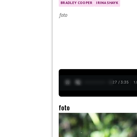
BRADLEY COOPER
IRINA SHAYK
foto
0:28 / 3:35
1
foto