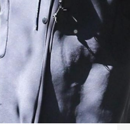
del d
LUCREZ
Grana
anche
gour
REDAZI
Franc
Chef 
sa di
REDAZI