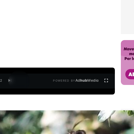
Ad
hub
Media
/
2
POWERED BY