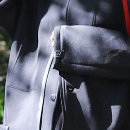
CUC
Come
buon
LUCREZ
Tiram