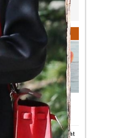
INA
 scegliere le pesche più
e? La guida definitiva
IA CIOTTI | 2 AGOSTO 2026
isù senza uova: la versione light