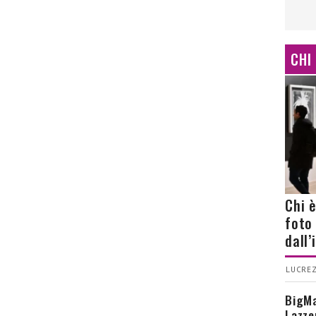
CHI
Chi 
foto
dall
LUCREZ
BigMa
Lazze