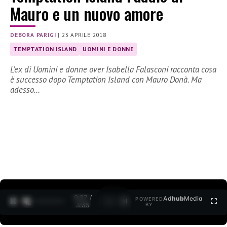
Mauro e un nuovo amore
DEBORA PARIGI
|
23 APRILE 2018
TEMPTATION ISLAND
UOMINI E DONNE
L’ex di Uomini e donne over Isabella Falasconi racconta cosa
è successo dopo Temptation Island con Mauro Donà. Ma
adesso…
0:27 /
Ad
hub
Media
POWERED
1
/
2
3:35
BY