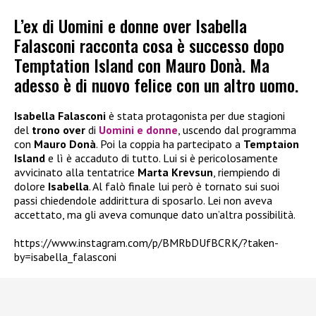
L’ex di Uomini e donne over Isabella
Falasconi racconta cosa è successo dopo
Temptation Island con Mauro Donà. Ma
adesso è di nuovo felice con un altro uomo.
Isabella Falasconi
è stata protagonista per due stagioni
del
trono over
di
Uomini e donne
, uscendo dal programma
con
Mauro Donà
. Poi la coppia ha partecipato a
Temptaion
Island
e lì è accaduto di tutto. Lui si è pericolosamente
avvicinato alla tentatrice
Marta Krevsun
, riempiendo di
dolore
Isabella
. Al falò finale lui però è tornato sui suoi
passi chiedendole addirittura di sposarlo. Lei non aveva
accettato, ma gli aveva comunque dato un’altra possibilità.
https://www.instagram.com/p/BMRbDUfBCRK/?taken-
by=isabella_falasconi