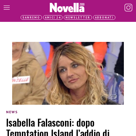
SANREMO
AMICI 24
NEWSLETTER
ABBONATI
NEWS
Isabella Falasconi: dopo
Temptation Island l’addio di