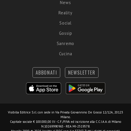
News
Reality
Social
Gossip
Sanremo
Cucina
ABBONATI
NEWSLETTER
Visibilia Editrice S.r.l.
con sede in Via Privata Giovannino De Grassi 12/12A, 20123
Milano.
Capitale sociale € 100.000,00 I.V. - C.F./P.IVA ed iscrizione alla C.C.I.A.A. di Milano
N.10269990965 - REA MI-2519578.