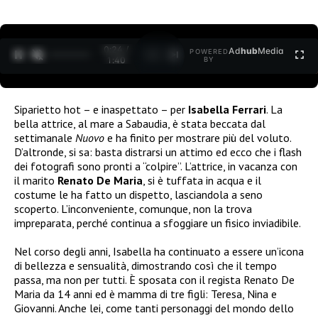
0:24 /
Ad
hub
Media
POWERED
1
/
2
1:40
BY
Siparietto hot – e inaspettato – per
Isabella Ferrari
. La
bella attrice, al mare a Sabaudia, è stata beccata dal
settimanale
Nuovo
e ha finito per mostrare più del voluto.
D’altronde, si sa: basta distrarsi un attimo ed ecco che i flash
dei fotografi sono pronti a “colpire”. L’attrice, in vacanza con
il marito
Renato De Maria
, si è tuffata in acqua e il
costume le ha fatto un dispetto, lasciandola a seno
scoperto. L’inconveniente, comunque, non la trova
impreparata, perché continua a sfoggiare un fisico inviadibile.
Nel corso degli anni, Isabella ha continuato a essere un’icona
di bellezza e sensualità, dimostrando così che il tempo
passa, ma non per tutti. È sposata con il regista Renato De
Maria da 14 anni ed è mamma di tre figli: Teresa, Nina e
Giovanni. Anche lei, come tanti personaggi del mondo dello