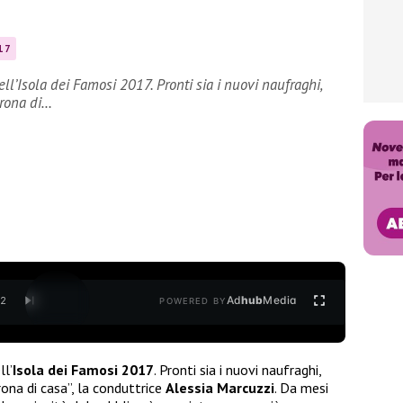
17
l’Isola dei Famosi 2017. Pronti sia i nuovi naufraghi,
adrona di…
Ad
hub
Media
/
2
POWERED BY
ll’
Isola dei Famosi 2017
. Pronti sia i nuovi naufraghi,
drona di casa”, la conduttrice
Alessia Marcuzzi
. Da mesi