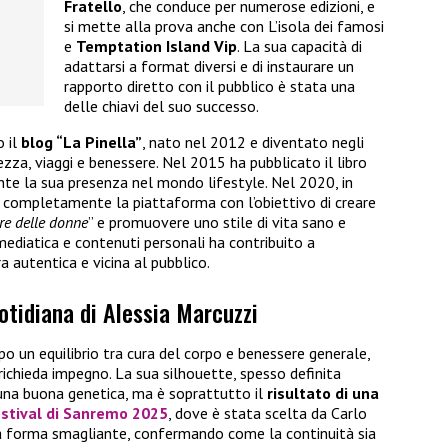
Fratello
, che conduce per numerose edizioni, e
si mette alla prova anche con L’isola dei famosi
e
Temptation Island Vip
. La sua capacità di
adattarsi a format diversi e di instaurare un
rapporto diretto con il pubblico è stata una
delle chiavi del suo successo.
o il
blog “La Pinella”
, nato nel 2012 e diventato negli
zza, viaggi e benessere. Nel 2015 ha pubblicato il libro
nte la sua presenza nel mondo lifestyle. Nel 2020, in
 completamente la piattaforma con l’obiettivo di creare
ore delle donne
” e promuovere uno stile di vita sano e
ediatica e contenuti personali ha contribuito a
 autentica e vicina al pubblico.
uotidiana di Alessia Marcuzzi
o un equilibrio tra cura del corpo e benessere generale,
chieda impegno. La sua silhouette, spesso definita
 una buona genetica, ma è soprattutto il
risultato di una
stival di Sanremo 2025
, dove è stata scelta da Carlo
na forma smagliante, confermando come la continuità sia