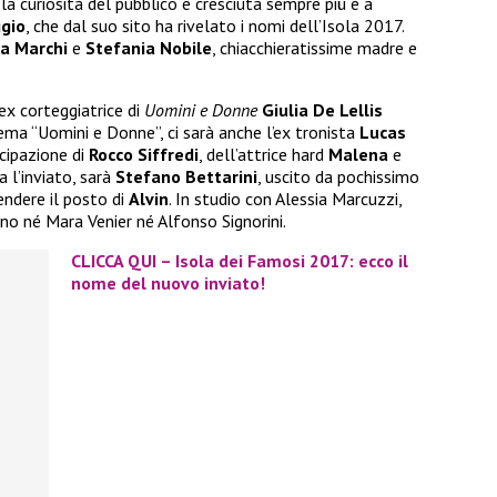
 la curiosità del pubblico è cresciuta sempre più e a
gio
, che dal suo sito ha rivelato i nomi dell’Isola 2017.
a Marchi
e
Stefania Nobile
, chiacchieratissime madre e
ex corteggiatrice di
Uomini e Donne
Giulia De Lellis
ema “Uomini e Donne”, ci sarà anche l’ex tronista
Lucas
cipazione di
Rocco Siffredi
, dell’attrice hard
Malena
e
a l’inviato, sarà
Stefano Bettarini
, uscito da pochissimo
rendere il posto di
Alvin
. In studio con Alessia Marcuzzi,
nno né Mara Venier né Alfonso Signorini.
CLICCA QUI – Isola dei Famosi 2017: ecco il
nome del nuovo inviato!