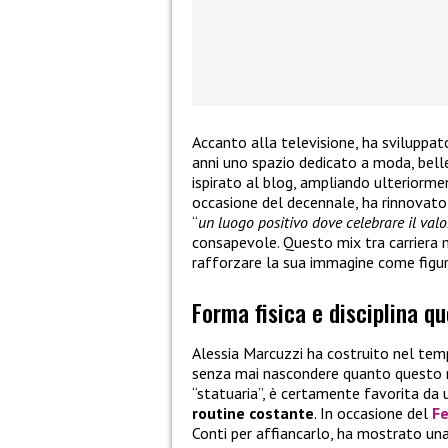
Accanto alla televisione, ha sviluppat
anni uno spazio dedicato a moda, belle
ispirato al blog, ampliando ulteriorme
occasione del decennale, ha rinnovato
“
un luogo positivo dove celebrare il val
consapevole. Questo mix tra carriera m
rafforzare la sua immagine come figura
Forma fisica e disciplina q
Alessia Marcuzzi ha costruito nel temp
senza mai nascondere quanto questo ri
“statuaria”, è certamente favorita da
routine costante
. In occasione del
Fe
Conti per affiancarlo, ha mostrato u