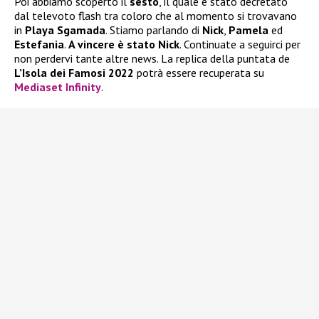
Poi abbiamo scoperto il
sesto
, il quale è stato decretato
dal televoto flash tra coloro che al momento si trovavano
in
Playa Sgamada
. Stiamo parlando di
Nick
,
Pamela
ed
Estefania
.
A vincere è stato Nick
. Continuate a seguirci per
non perdervi tante altre news. La replica della puntata de
L’Isola dei Famosi 2022
potrà essere recuperata su
Mediaset Infinity
.