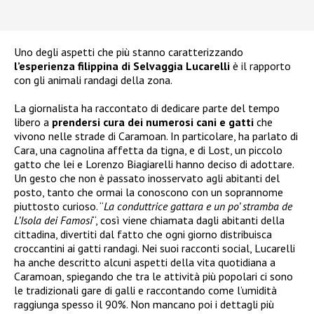
Uno degli aspetti che più stanno caratterizzando
l’esperienza filippina di Selvaggia Lucarelli
è il rapporto
con gli animali randagi della zona.
La giornalista ha raccontato di dedicare parte del tempo
libero a
prendersi cura dei numerosi cani e gatti
che
vivono nelle strade di Caramoan. In particolare, ha parlato di
Cara, una cagnolina affetta da tigna, e di Lost, un piccolo
gatto che lei e Lorenzo Biagiarelli hanno deciso di adottare.
Un gesto che non è passato inosservato agli abitanti del
posto, tanto che ormai la conoscono con un soprannome
piuttosto curioso. “
La conduttrice gattara e un po’ stramba de
L’Isola dei Famosi
“, così viene chiamata dagli abitanti della
cittadina, divertiti dal fatto che ogni giorno distribuisca
croccantini ai gatti randagi. Nei suoi racconti social, Lucarelli
ha anche descritto alcuni aspetti della vita quotidiana a
Caramoan, spiegando che tra le attività più popolari ci sono
le tradizionali gare di galli e raccontando come l’umidità
raggiunga spesso il 90%. Non mancano poi i dettagli più