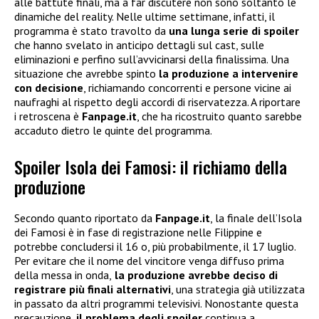
alle battute finali, ma a far discutere non sono soltanto le
dinamiche del reality. Nelle ultime settimane, infatti, il
programma è stato travolto da
una lunga serie di spoiler
che hanno svelato in anticipo dettagli sul cast, sulle
eliminazioni e perfino sull’avvicinarsi della finalissima. Una
situazione che avrebbe spinto
la produzione a intervenire
con decisione
, richiamando concorrenti e persone vicine ai
naufraghi al rispetto degli accordi di riservatezza. A riportare
i retroscena è
Fanpage.it
, che ha ricostruito quanto sarebbe
accaduto dietro le quinte del programma.
Spoiler Isola dei Famosi: il richiamo della
produzione
Secondo quanto riportato da
Fanpage.it
, la finale dell’Isola
dei Famosi è in fase di registrazione nelle Filippine e
potrebbe concludersi il 16 o, più probabilmente, il 17 luglio.
Per evitare che il nome del vincitore venga diffuso prima
della messa in onda,
la produzione avrebbe deciso di
registrare più finali alternativi
, una strategia già utilizzata
in passato da altri programmi televisivi. Nonostante questa
precauzione,
il problema degli spoiler
continua a