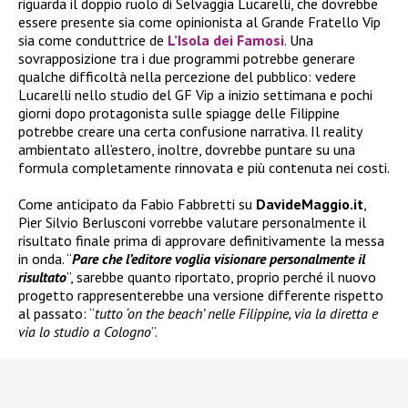
riguarda il doppio ruolo di Selvaggia Lucarelli, che dovrebbe
essere presente sia come opinionista al Grande Fratello Vip
sia come conduttrice de
L’Isola dei Famosi
. Una
sovrapposizione tra i due programmi potrebbe generare
qualche difficoltà nella percezione del pubblico: vedere
Lucarelli nello studio del GF Vip a inizio settimana e pochi
giorni dopo protagonista sulle spiagge delle Filippine
potrebbe creare una certa confusione narrativa. Il reality
ambientato all’estero, inoltre, dovrebbe puntare su una
formula completamente rinnovata e più contenuta nei costi.
Come anticipato da Fabio Fabbretti su
DavideMaggio.it
,
Pier Silvio Berlusconi vorrebbe valutare personalmente il
risultato finale prima di approvare definitivamente la messa
in onda. “
Pare che l’editore voglia visionare personalmente il
risultato
”, sarebbe quanto riportato, proprio perché il nuovo
progetto rappresenterebbe una versione differente rispetto
al passato: “
tutto ‘on the beach’ nelle Filippine, via la diretta e
via lo studio a Cologno
”.