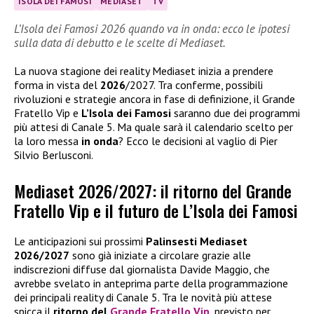
ISOLA DEI FAMOSI
MEDIASET
TV
L’Isola dei Famosi 2026 quando va in onda: ecco le ipotesi
sulla data di debutto e le scelte di Mediaset.
La nuova stagione dei reality Mediaset inizia a prendere
forma in vista del
2026
/2027. Tra conferme, possibili
rivoluzioni e strategie ancora in fase di definizione, il Grande
Fratello Vip e
L’Isola dei Famosi
saranno due dei programmi
più attesi di Canale 5. Ma quale sarà il calendario scelto per
la loro messa
in onda
? Ecco le decisioni al vaglio di Pier
Silvio Berlusconi.
Mediaset 2026/2027: il ritorno del Grande
Fratello Vip e il futuro de L’Isola dei Famosi
Le anticipazioni sui prossimi
Palinsesti Mediaset
2026/2027
sono già iniziate a circolare grazie alle
indiscrezioni diffuse dal giornalista Davide Maggio, che
avrebbe svelato in anteprima parte della programmazione
dei principali reality di Canale 5. Tra le novità più attese
spicca il
ritorno del
Grande Fratello Vip
, previsto per