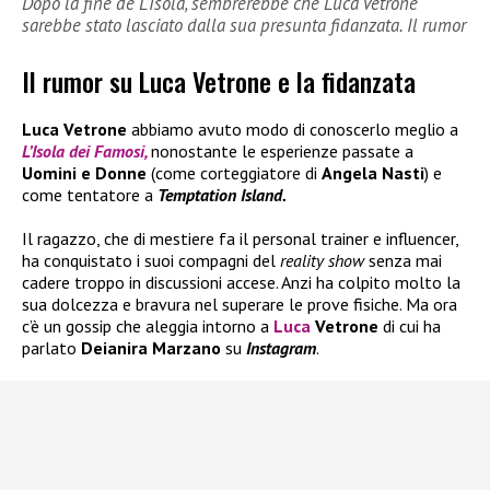
Dopo la fine de L’Isola, sembrerebbe che Luca Vetrone
sarebbe stato lasciato dalla sua presunta fidanzata. Il rumor
Il rumor su Luca Vetrone e la fidanzata
Luca Vetrone
abbiamo avuto modo di conoscerlo meglio a
L’Isola dei Famosi,
nonostante le esperienze passate a
Uomini e Donne
(come corteggiatore di
Angela Nasti
) e
come tentatore a
Temptation Island.
Il ragazzo, che di mestiere fa il personal trainer e influencer,
ha conquistato i suoi compagni del
reality show
senza mai
cadere troppo in discussioni accese. Anzi ha colpito molto la
sua dolcezza e bravura nel superare le prove fisiche. Ma ora
c’è un gossip che aleggia intorno a
Luca
Vetrone
di cui ha
parlato
Deianira Marzano
su
Instagram
.