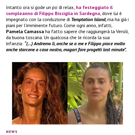
Intanto ora si gode un po’ di relax,
ha festeggiato il
compleanno di
Filippo Bisciglia
in Sardegna
, dove lui è
impegnato con la conduzione di
Temptation Island,
ma ha già i
piani per l’imminente futuro. Come ogni anno, infatti,
Pamela Camassa
ha fatto sapere che raggiungerà la Versili,
da buona toscana. Un qualcosa che le ricorda la sua
infanzia:
“(…) Andremo lì, anche se a me e Filippo piace molto
anche starcene a casa nostra, magari fare progetti last minute”.
NEWS