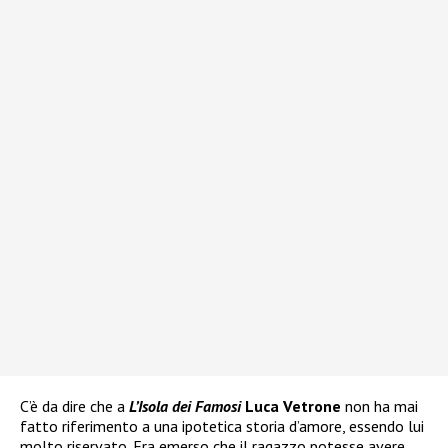
C’è da dire che a
L’Isola dei Famosi
Luca Vetrone
non ha mai
fatto riferimento a una ipotetica storia d’amore, essendo lui
molto riservato. Era emerso che il ragazzo potesse avere