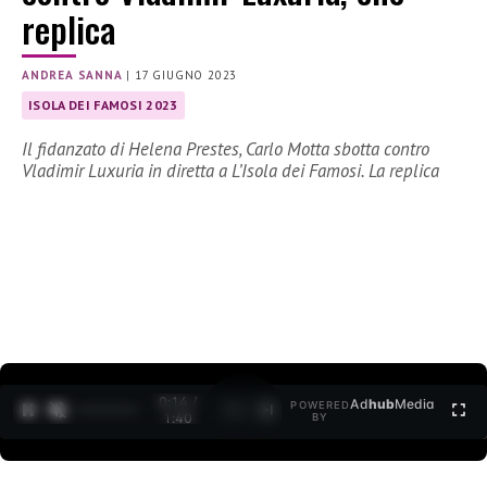
replica
ANDREA SANNA
|
17 GIUGNO 2023
ISOLA DEI FAMOSI 2023
Il fidanzato di Helena Prestes, Carlo Motta sbotta contro
Vladimir Luxuria in diretta a L’Isola dei Famosi. La replica
0:15 /
Ad
hub
Media
POWERED
1
/
2
1:40
BY