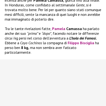
intensa anche per
Pamela Camassa,
giunta fino alla finale.
In Honduras, come confidato al settimanale
Gente
, si è
trovata molto bene. Per lei per quanto siano stati comunque
mesi difficili, sente la mancanza di quei luoghi e non avrebbe
mai immaginato di poterlo dire.
Tra le tante rivelazioni fatte,
Pamela
Camassa
ha parlato
anche dei suo
“prima”
e
“dopo”
, facendo notare le differenze
circa i kg persi nel corso dell’avventura a
L’Isola dei Famosi.
Ebbene a
Cayo Cochinos
la compagna di
Filippo Bisciglia
ha
perso ben
8 kg,
ma non sembra aver faticato
particolarmente.