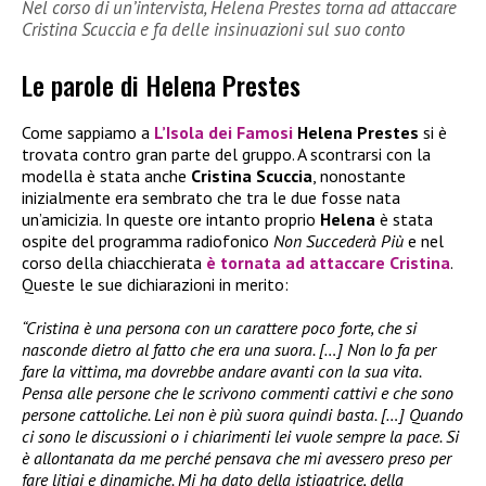
Nel corso di un’intervista, Helena Prestes torna ad attaccare
Cristina Scuccia e fa delle insinuazioni sul suo conto
Le parole di Helena Prestes
Come sappiamo a
L’Isola dei Famosi
Helena Prestes
si è
trovata contro gran parte del gruppo. A scontrarsi con la
modella è stata anche
Cristina Scuccia
, nonostante
inizialmente era sembrato che tra le due fosse nata
un’amicizia. In queste ore intanto proprio
Helena
è stata
ospite del programma radiofonico
Non Succederà Più
e nel
corso della chiacchierata
è tornata ad attaccare Cristina
.
Queste le sue dichiarazioni in merito:
“Cristina è una persona con un carattere poco forte, che si
nasconde dietro al fatto che era una suora. […] Non lo fa per
fare la vittima, ma dovrebbe andare avanti con la sua vita.
Pensa alle persone che le scrivono commenti cattivi e che sono
persone cattoliche. Lei non è più suora quindi basta. […] Quando
ci sono le discussioni o i chiarimenti lei vuole sempre la pace. Si
è allontanata da me perché pensava che mi avessero preso per
fare litigi e dinamiche. Mi ha dato della istigatrice, della