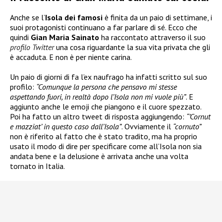
Anche se l’
Isola dei famosi
è finita da un paio di settimane, i
suoi protagonisti continuano a far parlare di sé. Ecco che
quindi
Gian Maria Sainato
ha raccontato attraverso il suo
profilo Twitter
una cosa riguardante la sua vita privata che gli
è accaduta. E non è per niente carina.
Un paio di giorni di fa l’ex naufrago ha infatti scritto sul suo
profilo:
“Comunque la persona che pensavo mi stesse
aspettando fuori, in realtà dopo l’Isola non mi vuole più”
. E
aggiunto anche le emoji che piangono e il cuore spezzato.
Poi ha fatto un altro tweet di risposta aggiungendo:
“’Cornut
e mazziat’ in questo caso dall’Isola”
. Ovviamente il
“cornuto”
non è riferito al fatto che è stato tradito, ma ha proprio
usato il modo di dire per specificare come all’Isola non sia
andata bene e la delusione è arrivata anche una volta
tornato in Italia.