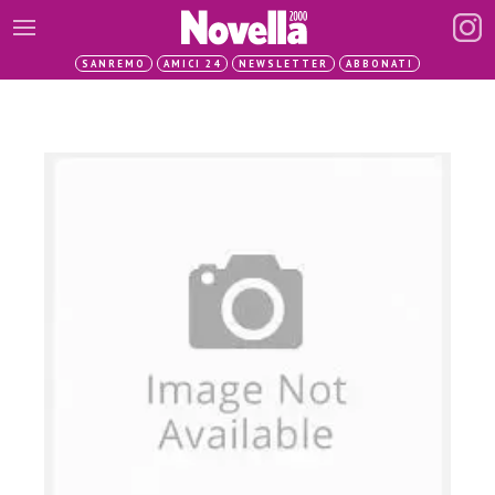
SANREMO
AMICI 24
NEWSLETTER
ABBONATI