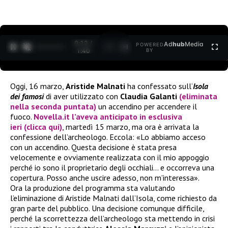
0:12 /
Ad
hub
Media
POWERED
1
/
2
1:40
BY
Oggi, 16 marzo,
Aristide Malnati
ha confessato sull’
Isola
dei famosi
di aver utilizzato con
Claudia Galanti
(eliminata
nella seconda puntata)
un accendino per accendere il
fuoco.
Novella.it
l’aveva anticipato in esclusiva
ieri
(clicca qui)
, martedì 15 marzo, ma ora è arrivata la
confessione dell’archeologo. Eccola: «Lo abbiamo acceso
con un accendino. Questa decisione è stata presa
velocemente e ovviamente realizzata con il mio appoggio
perché io sono il proprietario degli occhiali… e occorreva una
copertura. Posso anche uscire adesso, non m’interessa».
Ora la produzione del programma sta valutando
l’eliminazione di Aristide Malnati dall’Isola, come richiesto da
gran parte del pubblico. Una decisione comunque difficile,
perché la scorrettezza dell’archeologo sta mettendo in crisi