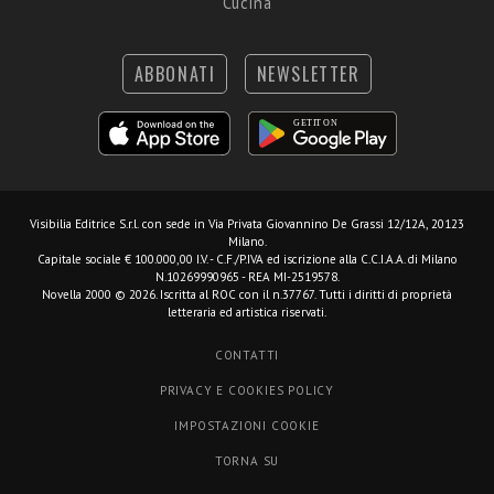
Cucina
ABBONATI
NEWSLETTER
Visibilia Editrice S.r.l.
con sede in Via Privata Giovannino De Grassi 12/12A, 20123
Milano.
Capitale sociale € 100.000,00 I.V. - C.F./P.IVA ed iscrizione alla C.C.I.A.A. di Milano
N.10269990965 - REA MI-2519578.
Novella 2000 © 2026. Iscritta al ROC con il n.37767. Tutti i diritti di proprietà
letteraria ed artistica riservati.
CONTATTI
PRIVACY E COOKIES POLICY
IMPOSTAZIONI COOKIE
TORNA SU