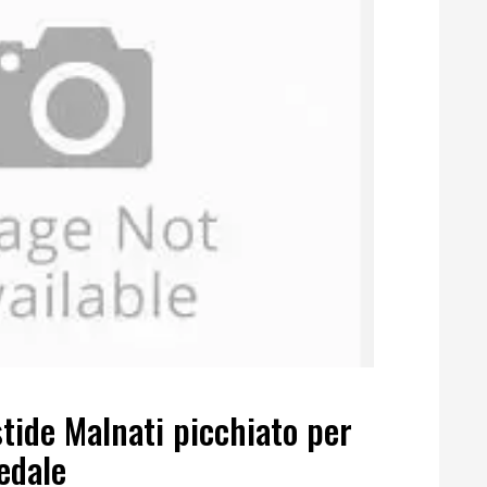
stide Malnati picchiato per
pedale