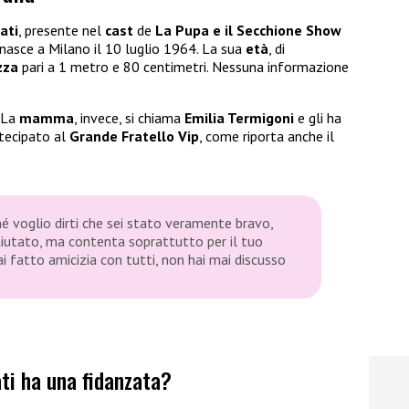
ati
, presente nel
cast
de
La Pupa e il Secchione Show
 nasce a Milano il 10 luglio 1964. La sua
età
, di
zza
pari a 1 metro e 80 centimetri. Nessuna informazione
 La
mamma
, invece, si chiama
Emilia Termigoni
e gli ha
tecipato al
Grande Fratello Vip
, come riporta anche il
hé voglio dirti che sei stato veramente bravo,
 aiutato, ma contenta soprattutto per il tuo
 fatto amicizia con tutti, non hai mai discusso
ati ha una fidanzata?