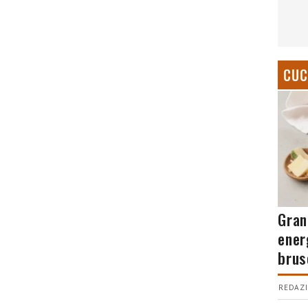
CUC
Gran
ener
brus
REDAZI