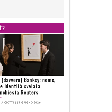
 È?
è (davvero) Banksy: nome,
 e identità svelata
’inchiesta Reuters
IA CIOTTI | 13 GIUGNO 2026