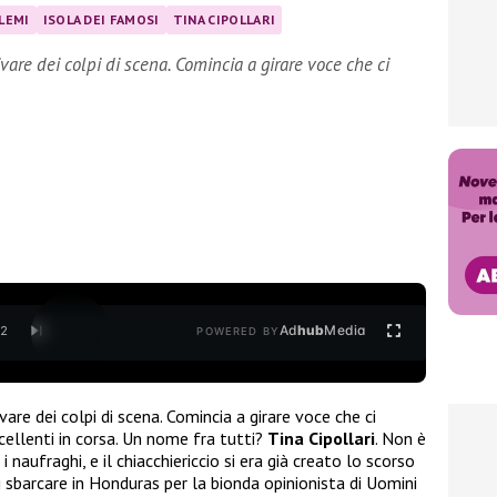
ALEMI
ISOLA DEI FAMOSI
TINA CIPOLLARI
vare dei colpi di scena. Comincia a girare voce che ci
Ad
hub
Media
/
2
POWERED BY
are dei colpi di scena. Comincia a girare voce che ci
cellenti in corsa. Un nome fra tutti?
Tina Cipollari
. Non è
 naufraghi, e il chiacchiericcio si era già creato lo scorso
i sbarcare in Honduras per la bionda opinionista di Uomini