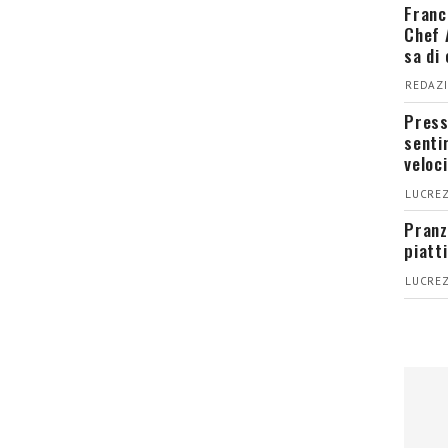
Franc
Chef 
sa di
REDAZI
Press
senti
veloci
LUCREZ
Pranz
piatt
LUCREZ