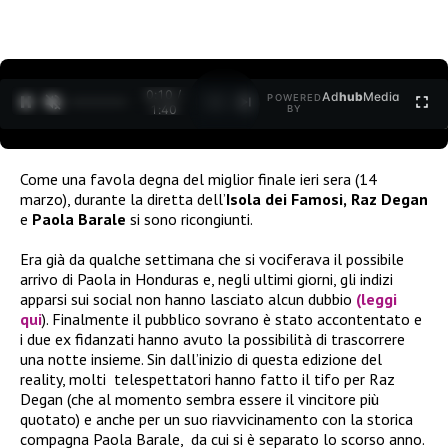
0:10 /
Ad
hub
Media
POWERED
1
/
2
1:40
BY
Come una favola degna del miglior finale ieri sera (14
marzo), durante la diretta dell’
Isola dei Famosi,
Raz Degan
e
Paola Barale
si sono ricongiunti.
Era già da qualche settimana che si vociferava il possibile
arrivo di Paola in Honduras e, negli ultimi giorni, gli indizi
apparsi sui social non hanno lasciato alcun dubbio
(leggi
qui
). Finalmente il pubblico sovrano è stato accontentato e
i due ex fidanzati hanno avuto la possibilità di trascorrere
una notte insieme. Sin dall’inizio di questa edizione del
reality, molti
telespettatori hanno fatto il tifo per Raz
Degan (che al momento sembra essere il vincitore più
quotato) e anche per un suo riavvicinamento con la storica
compagna Paola Barale, da cui si è separato lo scorso anno.