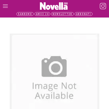
SANREMO
AMICI 24
NEWSLETTER
ABBONATI