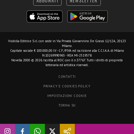
ABBONATI
NEWSLETTER
Visibilia Editrice S.r.l.
con sede in Via Privata Giovannino De Grassi 12/12A, 20123
Milano.
Capitale sociale € 100.000,00 I.V. - C.F./P.IVA ed iscrizione alla C.C.I.A.A. di Milano
N.10269990965 - REA MI-2519578.
Novella 2000 © 2026. Iscritta al ROC con il n.37767. Tutti i diritti di proprietà
letteraria ed artistica riservati.
CONTATTI
PRIVACY E COOKIES POLICY
IMPOSTAZIONI COOKIE
TORNA SU