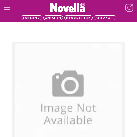
SANREMO
AMICI 24
NEWSLETTER
ABBONATI