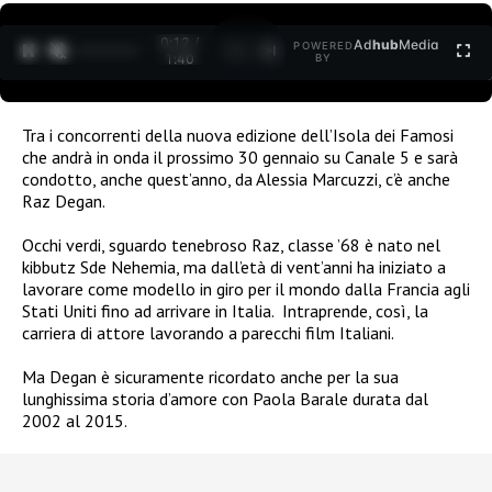
0:12 /
Ad
hub
Media
POWERED
1
/
2
1:40
BY
Tra i concorrenti della nuova edizione dell’Isola dei Famosi
che andrà in onda il prossimo 30 gennaio su Canale 5 e sarà
condotto, anche quest’anno, da Alessia Marcuzzi, c’è anche
Raz Degan.
Occhi verdi, sguardo tenebroso Raz, classe ’68 è nato nel
kibbutz Sde Nehemia, ma dall’età di vent’anni ha iniziato a
lavorare come modello in giro per il mondo dalla Francia agli
Stati Uniti fino ad arrivare in Italia.
Intraprende, così, la
carriera di attore lavorando a parecchi film Italiani.
Ma Degan è sicuramente ricordato anche per la sua
lunghissima storia d’amore con Paola Barale durata dal
2002 al 2015.