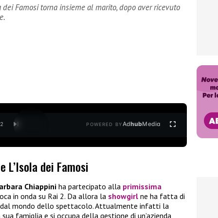
la dei Famosi torna insieme al marito, dopo aver ricevuto
e.
Ad
hub
Media
/
2
POWERED BY
e L’Isola dei Famosi
arbara Chiappini
ha partecipato alla
primissima
epoca in onda su Rai 2. Da allora la
showgirl
ne ha fatta di
 dal mondo dello spettacolo. Attualmente infatti la
a sua famiglia e si occupa della gestione di un’azienda