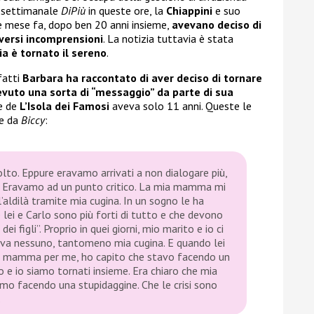
l settimanale
DiPiù
in queste ore, la
Chiappini
e suo
 mese fa, dopo ben 20 anni insieme,
avevano deciso di
iversi incomprensioni
. La notizia tuttavia è stata
ia è tornato il sereno
.
nfatti
Barbara ha raccontato di aver deciso di tornare
evuto una sorta di “messaggio” da parte di sua
te de
L’Isola dei Famosi
aveva solo 11 anni. Queste le
te da
Biccy
:
to. Eppure eravamo arrivati a non dialogare più,
. Eravamo ad un punto critico. La mia mamma mi
ldilà tramite mia cugina. In un sogno le ha
 lei e Carlo sono più forti di tutto e che devono
i figli”. Proprio in quei giorni, mio marito e io ci
va nessuno, tantomeno mia cugina. E quando lei
va mamma per me, ho capito che stavo facendo un
o e io siamo tornati insieme. Era chiaro che mia
mo facendo una stupidaggine. Che le crisi sono
.