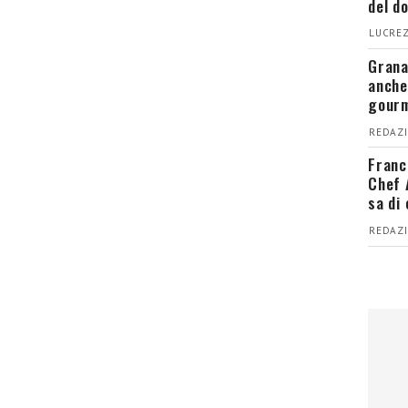
del d
LUCREZ
Grana
anche
gour
REDAZI
Franc
Chef 
sa di
REDAZI