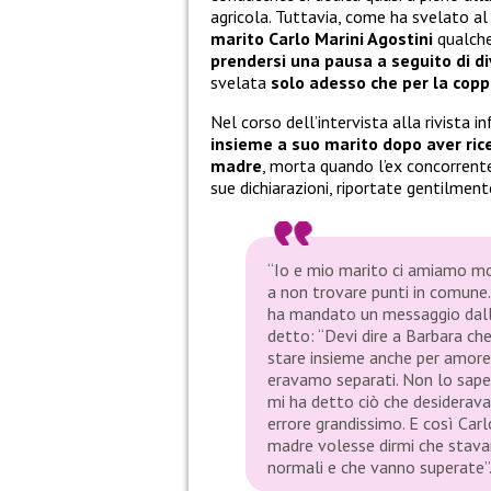
agricola. Tuttavia, come ha svelato a
marito Carlo Marini Agostini
qualche
prendersi una pausa a seguito di d
svelata
solo adesso che per la copp
Nel corso dell’intervista alla rivista i
insieme a suo marito dopo aver ric
madre
, morta quando l’ex concorren
sue dichiarazioni, riportate gentilmen
“Io e mio marito ci amiamo mol
a non trovare punti in comune
ha mandato un messaggio dall’a
detto: “Devi dire a Barbara che
stare insieme anche per amore de
eravamo separati. Non lo sape
mi ha detto ciò che desidera
errore grandissimo. E così Carl
madre volesse dirmi che stava
normali e che vanno superate”