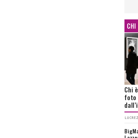
CHI
Chi 
foto
dall
LUCREZ
BigMa
Lazze