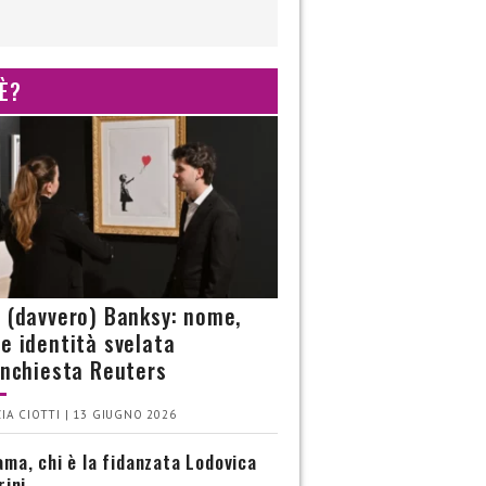
 È?
è (davvero) Banksy: nome,
 e identità svelata
’inchiesta Reuters
IA CIOTTI | 13 GIUGNO 2026
ma, chi è la fidanzata Lodovica
rini