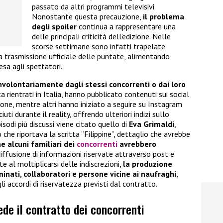
passato da altri programmi televisivi.
Nonostante questa precauzione,
il problema
degli spoiler
continua a rappresentare una
delle principali criticità dell’edizione. Nelle
scorse settimane sono infatti trapelate
 trasmissione ufficiale delle puntate, alimentando
esa agli spettatori.
involontariamente dagli stessi concorrenti o dai loro
ta rientrati in Italia, hanno pubblicato contenuti sui social
ione, mentre altri hanno iniziato a seguire su Instagram
ti durante il reality, offrendo ulteriori indizi sullo
sodi più discussi viene citato quello di
Eva Grimaldi
,
 che riportava la scritta “Filippine”, dettaglio che avrebbe
e alcuni familiari dei
concorrenti
avrebbero
diffusione di informazioni riservate attraverso post e
e al moltiplicarsi delle indiscrezioni,
la produzione
inati, collaboratori e persone vicine ai naufraghi
,
gli accordi di riservatezza previsti dal contratto.
ede il contratto dei concorrenti