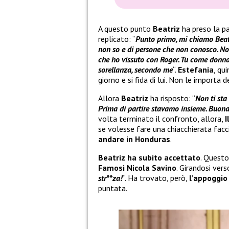
A questo punto
Beatriz
ha preso la p
replicato: “
Punto primo, mi chiamo Beatr
non so e di persone che non conosco. Non
che ho vissuto con Roger. Tu come donna,
sorellanza, secondo me
“.
Estefania
, qu
giorno e si fida di lui. Non le importa 
Allora
Beatriz
ha risposto: “
Non ti sta
Prima di partire stavamo insieme. Buona 
volta terminato il confronto, allora,
I
se volesse fare una chiacchierata facci
andare in Honduras
.
Beatriz ha subito accettato
. Quest
Famosi Nicola Savino
. Girandosi ver
str**za!
“. Ha trovato, però,
l’appoggio
puntata.