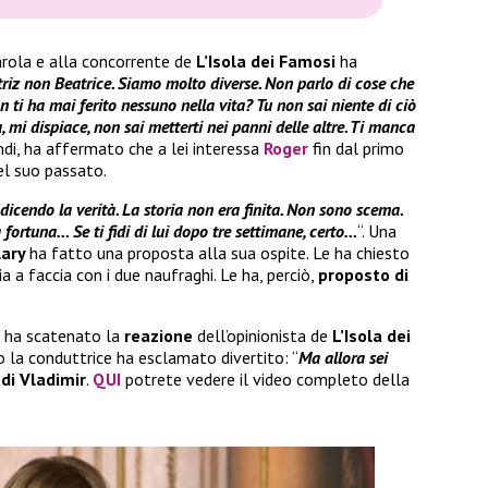
arola e alla concorrente de
L’Isola dei Famosi
ha
iz non Beatrice. Siamo molto diverse. Non parlo di cose che
 ti ha mai ferito nessuno nella vita? Tu non
sai niente di ciò
 mi dispiace, non sai metterti nei panni delle altre. Ti manca
indi, ha affermato che a lei interessa
Roger
fin dal primo
del suo passato.
 dicendo la verità. La storia non era finita. Non sono scema.
fortuna… Se ti fidi di lui dopo tre settimane, certo…
“. Una
lary
ha fatto una proposta alla sua ospite. Le ha chiesto
a a faccia con i due naufraghi. Le ha, perciò,
proposto di
o ha scatenato la
reazione
dell’opinionista de
L’Isola dei
so la conduttrice ha esclamato divertito: “
Ma allora sei
 di Vladimir
.
QUI
potrete vedere il video completo della