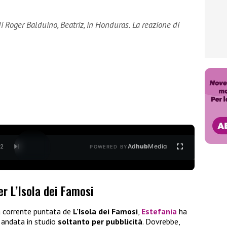
di Roger Balduino, Beatriz, in Honduras. La reazione di
Ad
hub
Media
/
2
POWERED BY
er L’Isola dei Famosi
a corrente puntata de
L’Isola dei Famosi
,
Estefania
ha
 andata in studio
soltanto per pubblicità
. Dovrebbe,