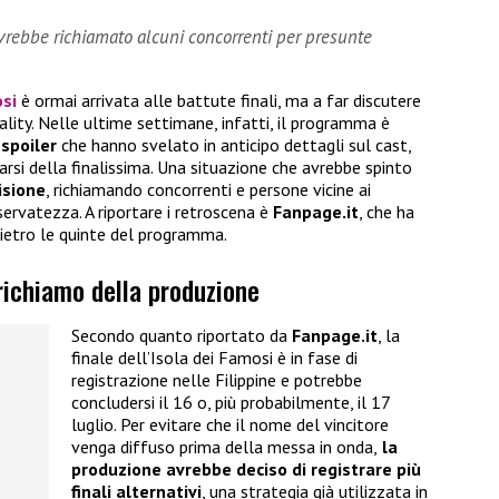
vrebbe richiamato alcuni concorrenti per presunte
osi
è ormai arrivata alle battute finali, ma a far discutere
lity. Nelle ultime settimane, infatti, il programma è
 spoiler
che hanno svelato in anticipo dettagli sul cast,
narsi della finalissima. Una situazione che avrebbe spinto
isione
, richiamando concorrenti e persone vicine ai
iservatezza. A riportare i retroscena è
Fanpage.it
, che ha
ietro le quinte del programma.
 richiamo della produzione
Secondo quanto riportato da
Fanpage.it
, la
finale dell’Isola dei Famosi è in fase di
registrazione nelle Filippine e potrebbe
concludersi il 16 o, più probabilmente, il 17
luglio. Per evitare che il nome del vincitore
venga diffuso prima della messa in onda,
la
produzione avrebbe deciso di registrare più
finali alternativi
, una strategia già utilizzata in