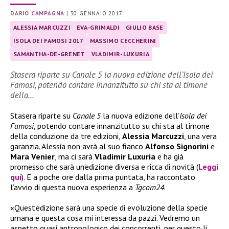
DARIO CAMPAGNA
|
30 GENNAIO 2017
ALESSIA MARCUZZI
EVA-GRIMALDI
GIULIO BASE
ISOLA DEI FAMOSI 2017
MASSIMO CECCHERINI
SAMANTHA-DE-GRENET
VLADIMIR-LUXURIA
Stasera riparte su Canale 5 la nuova edizione dell’Isola dei
Famosi, potendo contare innanzitutto su chi sta al timone
della…
Stasera riparte su
Canale 5
la nuova edizione dell’
Isola dei
Famosi
, potendo contare innanzitutto su chi sta al timone
della conduzione da tre edizioni,
Alessia Marcuzzi
, una vera
garanzia. Alessia non avrà al suo fianco
Alfonso Signorini
e
Mara Venier
, ma ci sarà
Vladimir Luxuria
e ha già
promesso che sarà un’edizione diversa e ricca di novità (
Leggi
qui
). E a poche ore dalla prima puntata, ha raccontato
l’avvio di questa nuova esperienza a
Tgcom24
.
«Quest’edizione sarà una specie di evoluzione della specie
umana e questa cosa mi interessa da pazzi. Vedremo un
aspetto quasi antropologico dei concorrenti, per questo li