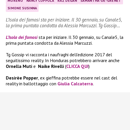
MORENO
NANCY COPPOLA
RAZ DEGAN
SAMANTHA-DE-GRENET
SIMONE SUSINNA
L’Isola dei famosi sta per iniziare. Il 30 gennaio, su Canale5,
la prima puntata condotta da Alessia Marcuzzi. Tg Gossip…
L’Isola dei famosi
sta per iniziare. Il 30 gennaio, su Canale5, la
prima puntata condotta da Alessia Marcuzzi.
Tg Gossip vi racconta i naufraghi dell’edizione 2017 del
seguitissimo reality. In Honduras potrebbero arrivare anche
Ornella Muti
e
Naike Rivelli
(
CLICCA QUI
)
Desirèe Popper
, ex gieffina potrebbe essere nel cast del
reality in ballottaggio con
Giulia Calcaterra
.