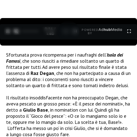
0:15 /
Ad
hub
Media
POWERED
1
/
2
1:40
BY
Sfortunata prova ricompensa per i naufraghi dell’
Isola dei
Famosi
, che sono riusciti a rimediare soltanto un quarto di
frittata per tutti. Ad avere peso sul risultato finale è stata
l’assenza di
Raz Degan
, che non ha partecipato a causa di un
problema al dito: i concorrenti sono riusciti a vincere
soltanto un quarto di frittata e sono tornati indietro delusi.
Il risultato insoddisfacente non ha preoccupato Degan, che
aveva pescato un grosso pesce: «È il pesce dei nominati», ha
detto a
Giulio Base
, in nomination con lui. Quindi gli ha
proposto il “Gioco del pesce”: «O ce lo mangiamo solo io e
te, oppure me lo mangio da solo. La scelta è tua, Base!».
L’offerta ha messo un po’ in crisi Giulio, che si è domandato
a lungo cosa fosse giusto fare.