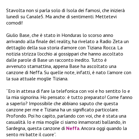
Stavolta non si parla solo di Isola dei famosi, che inizierà
lunedì su Canale5. Ma anche di sentimenti. Mettetevi
comodi!
Giulio Base, che è stato in Honduras lo scorso anno
arrivando alla finale del reality, ha rivelato a Radio Zeta un
dettaglio della sua storia d’amore con Tiziana Rocca. La
notizia strizza l’occhio ai gossippari che hanno ascoltato
dalle parole di Base un racconto inedito. Tutto è
avvenuto stamattina, appena Base ha ascoltato una
canzone di Neffa. Su quelle note, infatti, è nato l’amore con
la sua attuale moglie Tiziana.
“Ero in attesa di fare la telefonica con voi e ho sentito Io e
la mia signorina. Ho pensato: è tutto preparato! Come fanno
a saperlo? Impossibile che abbiano saputo che questa
canzone per me e Tiziana ha un significato particolare.
Profondo. Poi ho capito, parlando con voi, che è stata una
casualità. Io e mia moglie ci siamo innamorati ballando, in
Sardegna, questa canzone di
Neffa
. Ancora oggi quando la
sento mi batte il cuore”.