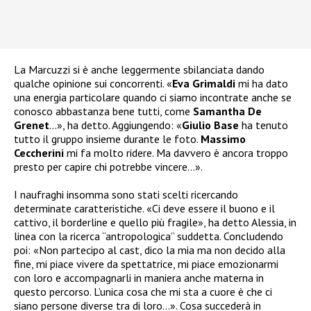
La Marcuzzi si è anche leggermente sbilanciata dando
qualche opinione sui concorrenti. «
Eva Grimaldi
mi ha dato
una energia particolare quando ci siamo incontrate anche se
conosco abbastanza bene tutti, come
Samantha De
Grenet
…», ha detto. Aggiungendo: «
Giulio Base
ha tenuto
tutto il gruppo insieme durante le foto.
Massimo
Ceccherini
mi fa molto ridere. Ma davvero è ancora troppo
presto per capire chi potrebbe vincere…».
I naufraghi insomma sono stati scelti ricercando
determinate caratteristiche. «Ci deve essere il buono e il
cattivo, il borderline e quello più fragile», ha detto Alessia, in
linea con la ricerca “antropologica” suddetta. Concludendo
poi: «Non partecipo al cast, dico la mia ma non decido alla
fine, mi piace vivere da spettatrice, mi piace emozionarmi
con loro e accompagnarli in maniera anche materna in
questo percorso. L’unica cosa che mi sta a cuore è che ci
siano persone diverse tra di loro…». Cosa succederà in