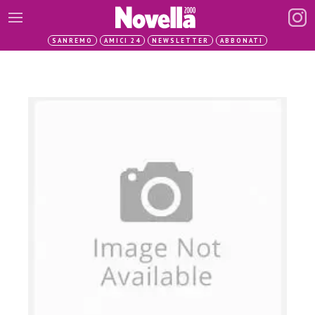
SANREMO
AMICI 24
NEWSLETTER
ABBONATI