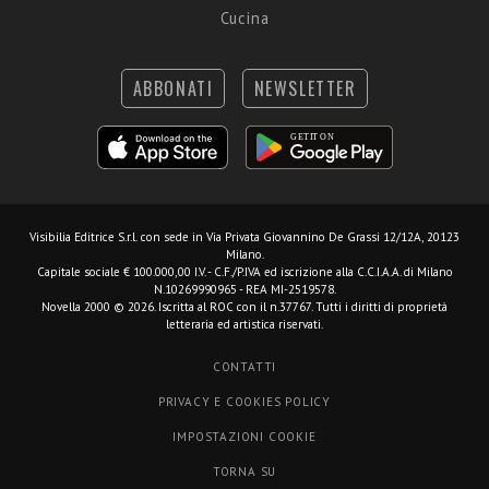
Cucina
ABBONATI
NEWSLETTER
Visibilia Editrice S.r.l.
con sede in Via Privata Giovannino De Grassi 12/12A, 20123
Milano.
Capitale sociale € 100.000,00 I.V. - C.F./P.IVA ed iscrizione alla C.C.I.A.A. di Milano
N.10269990965 - REA MI-2519578.
Novella 2000 © 2026. Iscritta al ROC con il n.37767. Tutti i diritti di proprietà
letteraria ed artistica riservati.
CONTATTI
PRIVACY E COOKIES POLICY
IMPOSTAZIONI COOKIE
TORNA SU