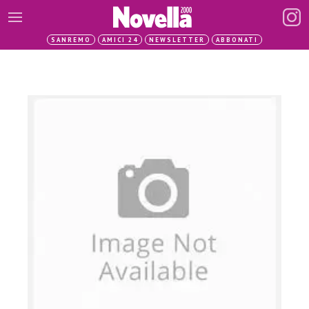
SANREMO
AMICI 24
NEWSLETTER
ABBONATI