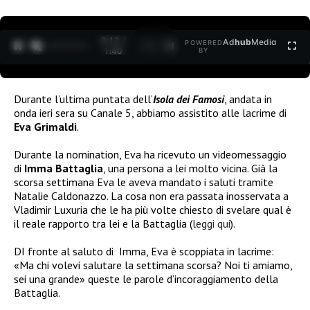
0:12 /
Ad
hub
Media
POWERED
1
/
2
1:40
BY
Durante l’ultima puntata dell’
Isola dei Famosi
, andata in
onda ieri sera su Canale 5, abbiamo assistito alle lacrime di
Eva Grimaldi
.
Durante la nomination, Eva ha ricevuto un videomessaggio
di
Imma Battaglia
, una persona a lei molto vicina. Già la
scorsa settimana Eva le aveva mandato i saluti tramite
Natalie Caldonazzo. La cosa non era passata inosservata a
Vladimir Luxuria che le ha più volte chiesto di svelare qual è
il reale rapporto tra lei e la Battaglia (
leggi qui
).
DI fronte al saluto di Imma, Eva è scoppiata in lacrime:
«Ma chi volevi salutare la settimana scorsa? Noi ti amiamo,
sei una grande» queste le parole d’incoraggiamento della
Battaglia.