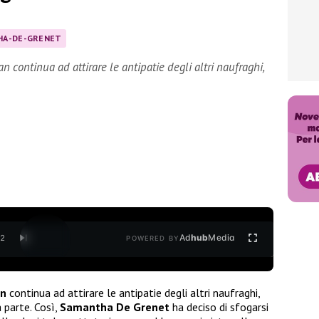
HA-DE-GRENET
an continua ad attirare le antipatie degli altri naufraghi,
Ad
hub
Media
/
2
POWERED BY
an
continua ad attirare le antipatie degli altri naufraghi,
 parte. Così,
Samantha De Grenet
ha deciso di sfogarsi