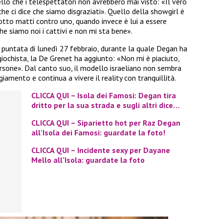
llo che i telespettatori non avrebbero mai visto: «Il vero
che ci dice che siamo disgraziati». Quello della showgirl è
tto matti contro uno, quando invece è lui a essere
che siamo noi i cattivi e non mi sta bene».
 puntata di lunedì 27 febbraio, durante la quale Degan ha
iochista, la De Grenet ha aggiunto: «Non mi è piaciuto,
rsone». Dal canto suo, il modello israeliano non sembra
iamento e continua a vivere il reality con tranquillità.
CLICCA QUI – Isola dei Famosi: Degan tira
dritto per la sua strada e sugli altri dice…
CLICCA QUI – Siparietto hot per Raz Degan
all’Isola dei Famosi: guardate la foto!
CLICCA QUI – Incidente sexy per Dayane
Mello all’Isola: guardate la foto