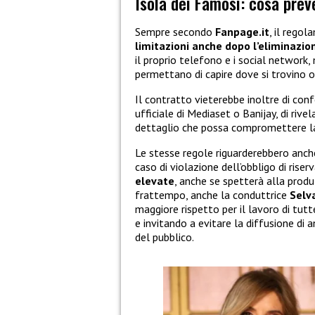
Isola dei Famosi: cosa prev
Sempre secondo
Fanpage.it
, il regol
limitazioni anche dopo l’eliminazion
il proprio telefono e i social network
permettano di capire dove si trovino o
Il contratto vieterebbe inoltre di conf
ufficiale di Mediaset o Banijay, di rive
dettaglio che possa compromettere la
Le stesse regole riguarderebbero anc
caso di violazione dell’obbligo di ris
elevate
, anche se spetterà alla produ
frattempo, anche la conduttrice
Selv
maggiore rispetto per il lavoro di tut
e invitando a evitare la diffusione di 
del pubblico.