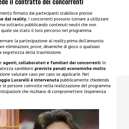
ede il contratto dei concorrenti
amento firmato dai partecipanti stabilisce precise
e dal reality.
I concorrenti possono tornare a utilizzare
, ma soltanto pubblicando contenuti neutri che non
 quale sia stato il loro percorso nel programma.
ermare la partecipazione al reality prima dell’annuncio
lare eliminazioni, prove, dinamiche di gioco o qualsiasi
 segretezza della trasmissione.
he
agenti, collaboratori e familiari dei concorrenti
. In
ervatezza sarebbero
previste penali economiche molto
zione valutare caso per caso se applicarle. Nel
aggia Lucarelli è intervenuta
pubblicamente chiedendo
te le persone coinvolte nella realizzazione del programma
anticipazioni che rischiano di compromettere l’esperienza