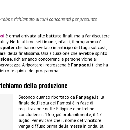
vrebbe richiamato alcuni concorrenti per presunte
osi
è ormai arrivata alle battute finali, ma a far discutere
lity. Nelle ultime settimane, infatti, il programma è
 spoiler
che hanno svelato in anticipo dettagli sul cast,
narsi della finalissima. Una situazione che avrebbe spinto
isione
, richiamando concorrenti e persone vicine ai
iservatezza. A riportare i retroscena è
Fanpage.it
, che ha
ietro le quinte del programma.
 richiamo della produzione
Secondo quanto riportato da
Fanpage.it
, la
finale dell’Isola dei Famosi è in fase di
registrazione nelle Filippine e potrebbe
concludersi il 16 o, più probabilmente, il 17
luglio. Per evitare che il nome del vincitore
venga diffuso prima della messa in onda,
la