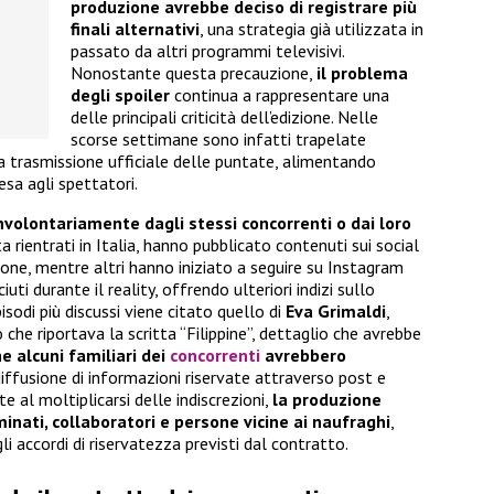
produzione avrebbe deciso di registrare più
finali alternativi
, una strategia già utilizzata in
passato da altri programmi televisivi.
Nonostante questa precauzione,
il problema
degli spoiler
continua a rappresentare una
delle principali criticità dell’edizione. Nelle
scorse settimane sono infatti trapelate
 trasmissione ufficiale delle puntate, alimentando
esa agli spettatori.
involontariamente dagli stessi concorrenti o dai loro
ta rientrati in Italia, hanno pubblicato contenuti sui social
ione, mentre altri hanno iniziato a seguire su Instagram
ti durante il reality, offrendo ulteriori indizi sullo
sodi più discussi viene citato quello di
Eva Grimaldi
,
 che riportava la scritta “Filippine”, dettaglio che avrebbe
e alcuni familiari dei
concorrenti
avrebbero
diffusione di informazioni riservate attraverso post e
e al moltiplicarsi delle indiscrezioni,
la produzione
inati, collaboratori e persone vicine ai naufraghi
,
gli accordi di riservatezza previsti dal contratto.