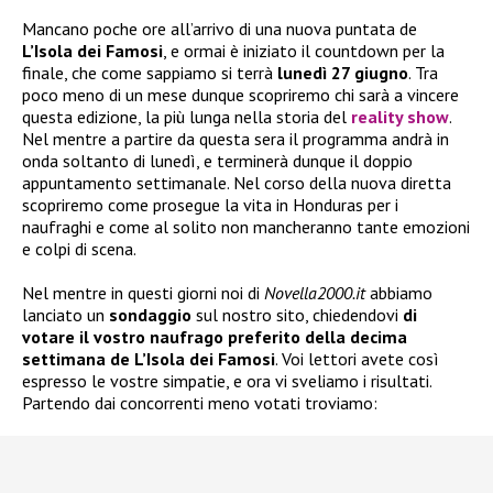
Mancano poche ore all’arrivo di una nuova puntata de
L’Isola dei Famosi
, e ormai è iniziato il countdown per la
finale, che come sappiamo si terrà
lunedì 27 giugno
. Tra
poco meno di un mese dunque scopriremo chi sarà a vincere
questa edizione, la più lunga nella storia del
reality show
.
Nel mentre a partire da questa sera il programma andrà in
onda soltanto di lunedì, e terminerà dunque il doppio
appuntamento settimanale. Nel corso della nuova diretta
scopriremo come prosegue la vita in Honduras per i
naufraghi e come al solito non mancheranno tante emozioni
e colpi di scena.
Nel mentre in questi giorni noi di
Novella2000.it
abbiamo
lanciato un
sondaggio
sul nostro sito, chiedendovi
di
votare il vostro naufrago preferito della decima
settimana de L’Isola dei Famosi
. Voi lettori avete così
espresso le vostre simpatie, e ora vi sveliamo i risultati.
Partendo dai concorrenti meno votati troviamo: