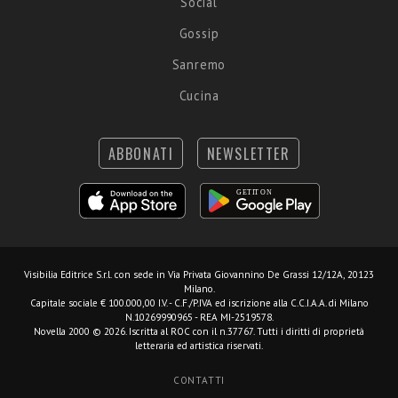
Social
Gossip
Sanremo
Cucina
ABBONATI
NEWSLETTER
Visibilia Editrice S.r.l.
con sede in Via Privata Giovannino De Grassi 12/12A, 20123
Milano.
Capitale sociale € 100.000,00 I.V. - C.F./P.IVA ed iscrizione alla C.C.I.A.A. di Milano
N.10269990965 - REA MI-2519578.
Novella 2000 © 2026. Iscritta al ROC con il n.37767. Tutti i diritti di proprietà
letteraria ed artistica riservati.
CONTATTI