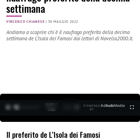
settimana
VINCENZO CHIANESE
|
30 MAGGIO 2022
Andiamo a scoprire chi è il naufrago preferito della decima
settimana de L’Isola dei Famosi dai lettori di Novella2000.it.
0:27 /
Ad
hub
Media
POWERED
1
/
2
1:40
BY
Il preferito de L’Isola dei Famosi