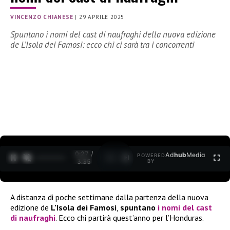
VINCENZO CHIANESE
|
29 APRILE 2025
Spuntano i nomi del cast di naufraghi della nuova edizione
de L’Isola dei Famosi: ecco chi ci sarà tra i concorrenti
0:27 /
Ad
hub
Media
POWERED
1
/
2
3:35
BY
A distanza di poche settimane dalla partenza della nuova
edizione de
L’Isola dei Famosi
,
spuntano
i nomi del cast
di naufraghi
. Ecco chi partirà quest’anno per l’Honduras.