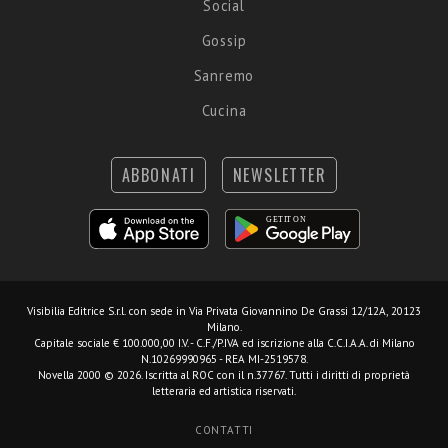
Social
Gossip
Sanremo
Cucina
ABBONATI
NEWSLETTER
Visibilia Editrice S.r.l.
con sede in Via Privata Giovannino De Grassi 12/12A, 20123
Milano.
Capitale sociale € 100.000,00 I.V. - C.F./P.IVA ed iscrizione alla C.C.I.A.A. di Milano
N.10269990965 - REA MI-2519578.
Novella 2000 © 2026. Iscritta al ROC con il n.37767. Tutti i diritti di proprietà
letteraria ed artistica riservati.
CONTATTI