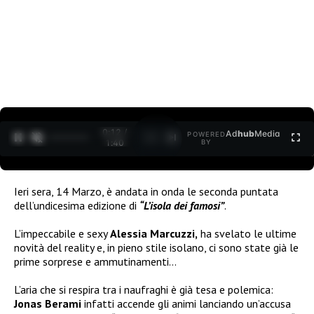
0:12 /
Ad
hub
Media
POWERED
1
/
2
1:40
BY
Ieri sera, 14 Marzo, è andata in onda le seconda puntata
dell’undicesima edizione di
“L’isola dei famosi”
.
L’impeccabile e sexy
Alessia Marcuzzi,
ha svelato le ultime
novità del reality e, in pieno stile isolano, ci sono state già le
prime sorprese e ammutinamenti…
L’aria che si respira tra i naufraghi è già tesa e polemica:
Jonas Berami
infatti accende gli animi lanciando un’accusa