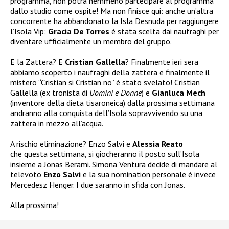
programma, non potrà nemmeno partecipare al programma
dallo studio come ospite! Ma non finisce qui: anche un’altra
concorrente ha abbandonato la Isla Desnuda per raggiungere
l’Isola Vip:
Gracia De Torres
è stata scelta dai naufraghi per
diventare ufficialmente un membro del gruppo.
E la Zattera? E
Cristian Gallella
? Finalmente ieri sera
abbiamo scoperto i naufraghi della zattera e finalmente il
mistero “Cristian si Cristian no” è stato svelato! Cristian
Gallella (ex tronista di
Uomini e Donne
) e
Gianluca Mech
(inventore della dieta tisaroneica) dalla prossima settimana
andranno alla conquista dell’Isola sopravvivendo su una
zattera in mezzo all’acqua.
A rischio eliminazione? Enzo Salvi e
Alessia Reato
che questa settimana, si giocheranno il posto sull’Isola
insieme a Jonas Berami. Simona Ventura decide di mandare al
televoto
Enzo Salvi
e la sua nomination personale è invece
Mercedesz Henger. I due saranno in sfida con Jonas.
Alla prossima!