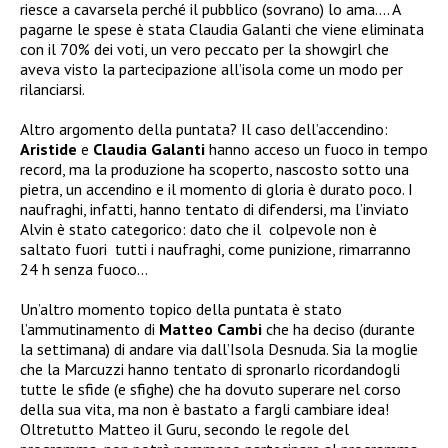
riesce a cavarsela perché il pubblico (sovrano) lo ama…. A
pagarne le spese è stata Claudia Galanti che viene eliminata
con il 70% dei voti, un vero peccato per la showgirl che
aveva visto la partecipazione all’isola come un modo per
rilanciarsi.
Altro argomento della puntata? Il caso dell’accendino:
Aristide
e
Claudia Galanti
hanno acceso un fuoco in tempo
record, ma la produzione ha scoperto, nascosto sotto una
pietra, un accendino e il momento di gloria è durato poco. I
naufraghi, infatti, hanno tentato di difendersi, ma l’inviato
Alvin è stato categorico: dato che il colpevole non è
saltato fuori tutti i naufraghi, come punizione, rimarranno
24 h senza fuoco…
Un’altro momento topico della puntata è stato
l’ammutinamento di
Matteo Cambi
che ha deciso (durante
la settimana) di andare via dall’Isola Desnuda. Sia la moglie
che la Marcuzzi hanno tentato di spronarlo ricordandogli
tutte le sfide (e sfighe) che ha dovuto superare nel corso
della sua vita, ma non è bastato a fargli cambiare idea!
Oltretutto Matteo il Guru, secondo le regole del