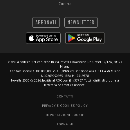
Cucina
ABBONATI
NEWSLETTER
Visibilia Editrice S.r.l.
con sede in Via Privata Giovannino De Grassi 12/12A, 20123
Milano.
Capitale sociale € 100.000,00 I.V. - C.F./P.IVA ed iscrizione alla C.C.I.A.A. di Milano
N.10269990965 - REA MI-2519578.
Novella 2000 © 2026. Iscritta al ROC con il n.37767. Tutti i diritti di proprietà
letteraria ed artistica riservati.
CONTATTI
PRIVACY E COOKIES POLICY
IMPOSTAZIONI COOKIE
TORNA SU