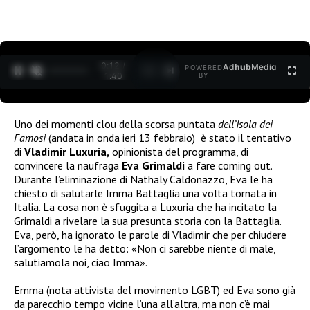
0:12 /
Ad
hub
Media
POWERED
1
/
2
1:40
BY
Uno dei momenti clou della scorsa puntata
dell’Isola dei
Famosi
(andata in onda ieri 13 febbraio)
è stato il tentativo
di
Vladimir Luxuria,
opinionista del programma, di
convincere la naufraga
Eva Grimaldi
a fare coming out.
Durante l’eliminazione di Nathaly Caldonazzo, Eva le ha
chiesto di salutarle Imma Battaglia una volta tornata in
Italia. La cosa non è sfuggita a Luxuria che
ha incitato la
Grimaldi a rivelare la sua presunta storia con la Battaglia.
Eva, però, ha ignorato le parole di Vladimir che per chiudere
l’argomento le ha detto: «
Non ci sarebbe niente di male,
salutiamola noi, ciao Imma».
Emma (nota attivista del movimento LGBT)
ed Eva sono già
da parecchio tempo vicine l’una all’altra, ma non c’è mai