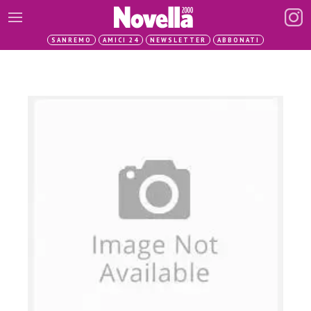
SANREMO
AMICI 24
NEWSLETTER
ABBONATI