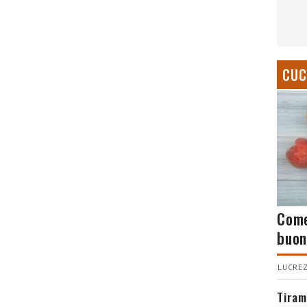
CUC
Come
buon
LUCREZ
Tiram