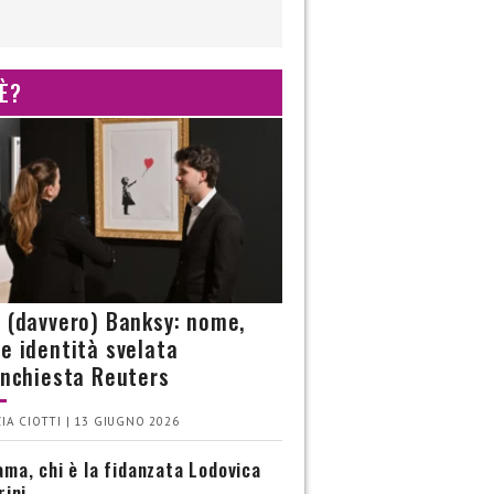
 È?
è (davvero) Banksy: nome,
 e identità svelata
’inchiesta Reuters
IA CIOTTI | 13 GIUGNO 2026
ma, chi è la fidanzata Lodovica
rini