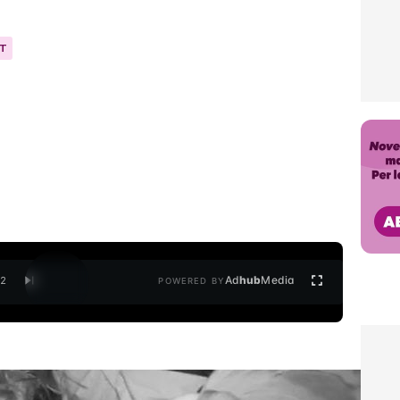
ET
Ad
hub
Media
/
2
POWERED BY