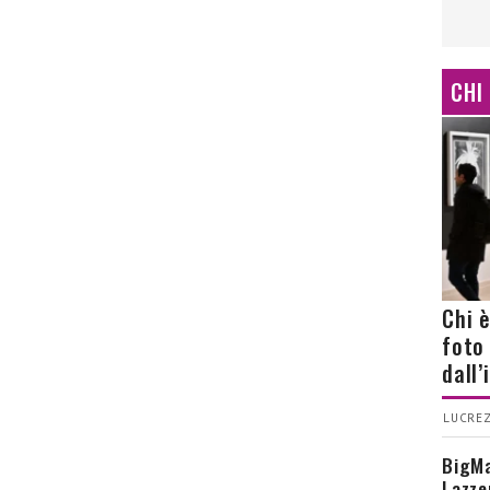
CHI
Chi 
foto
dall
LUCREZ
BigMa
Lazze