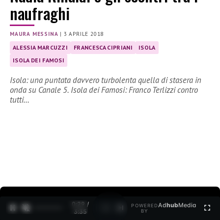
naufraghi
MAURA MESSINA
|
3 APRILE 2018
ALESSIA MARCUZZI
FRANCESCA CIPRIANI
ISOLA
ISOLA DEI FAMOSI
Isola: una puntata davvero turbolenta quella di stasera in
onda su Canale 5. Isola dei Famosi: Franco Terlizzi contro
tutti…
0:30 /
Ad
hub
Media
POWERED
1
/
2
3:35
BY