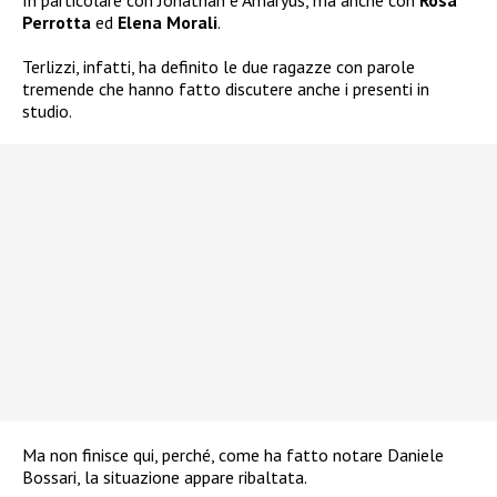
In particolare con Jonathan e Amaryus, ma anche con
Rosa
Perrotta
ed
Elena Morali
.
Terlizzi, infatti, ha definito le due ragazze con parole
tremende che hanno fatto discutere anche i presenti in
studio.
Ma non finisce qui, perché, come ha fatto notare Daniele
Bossari, la situazione appare ribaltata.