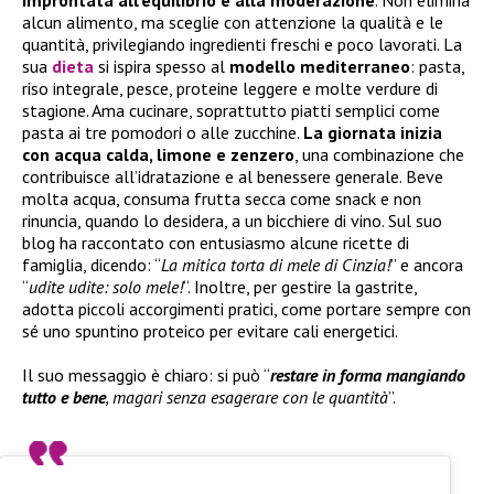
improntata all’equilibrio e alla moderazione
. Non elimina
alcun alimento, ma sceglie con attenzione la qualità e le
quantità, privilegiando ingredienti freschi e poco lavorati. La
sua
dieta
si ispira spesso al
modello mediterraneo
: pasta,
riso integrale, pesce, proteine leggere e molte verdure di
stagione. Ama cucinare, soprattutto piatti semplici come
pasta ai tre pomodori o alle zucchine.
La giornata inizia
con acqua calda, limone e zenzero
, una combinazione che
contribuisce all’idratazione e al benessere generale. Beve
molta acqua, consuma frutta secca come snack e non
rinuncia, quando lo desidera, a un bicchiere di vino. Sul suo
blog ha raccontato con entusiasmo alcune ricette di
famiglia, dicendo: “
La mitica torta di mele di Cinzia!
” e ancora
“
udite udite: solo mele!
“. Inoltre, per gestire la gastrite,
adotta piccoli accorgimenti pratici, come portare sempre con
sé uno spuntino proteico per evitare cali energetici.
Il suo messaggio è chiaro: si può “
restare in forma mangiando
tutto e bene
, magari senza esagerare con le quantità
”.