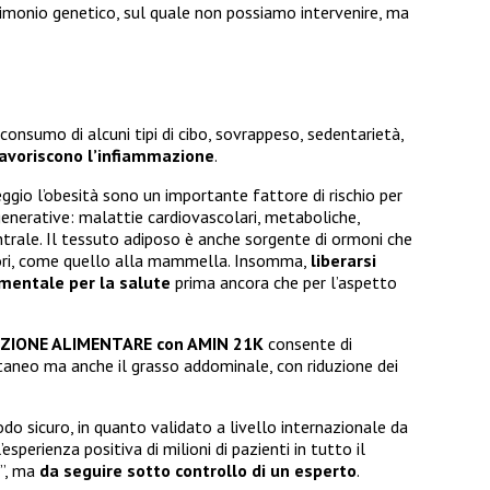
imonio genetico, sul quale non possiamo intervenire, ma
 consumo di alcuni tipi di cibo, sovrappeso, sedentarietà,
favoriscono l’infiammazione
.
gio l’obesità sono un importante fattore di rischio per
generative: malattie cardiovascolari, metaboliche,
trale. Il tessuto adiposo è anche sorgente di ormoni che
umori, come quello alla mammella. Insomma,
liberarsi
amentale per la salute
prima ancora che per l’aspetto
UZIONE ALIMENTARE con AMIN 21K
consente di
utaneo ma anche il grasso addominale, con riduzione dei
o sicuro, in quanto validato a livello internazionale da
esperienza positiva di milioni di pazienti in tutto il
e”, ma
da seguire sotto controllo di un esperto
.