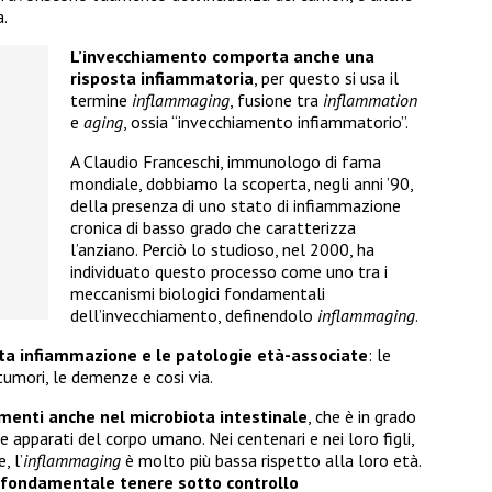
a.
L’invecchiamento comporta anche una
risposta infiammatoria
, per questo si usa il
termine
inflammaging
, fusione tra
inflammation
e
aging
, ossia “invecchiamento infiammatorio”.
A Claudio Franceschi, immunologo di fama
mondiale, dobbiamo la scoperta, negli anni ’90,
della presenza di uno stato di infiammazione
cronica di basso grado che caratterizza
l’anziano. Perciò lo studioso, nel 2000, ha
individuato questo processo come uno tra i
meccanismi biologici fondamentali
dell’invecchiamento, definendolo
inflammaging
.
ta infiammazione e le patologie età-associate
: le
 tumori, le demenze e cosi via.
menti anche nel microbiota intestinale
, che è in grado
e apparati del corpo umano. Nei centenari e nei loro figli,
, l’
inflammaging
è molto più bassa rispetto alla loro età.
fondamentale tenere sotto controllo