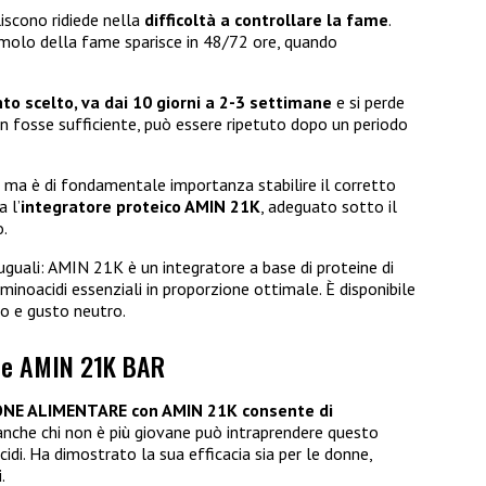
liscono ridiede nella
difficoltà a controllare la fame
.
molo della fame sparisce in 48/72 ore, quando
o scelto, va dai 10 giorni a 2-3 settimane
e si perde
n fosse sufficiente, può essere ripetuto dopo un periodo
, ma è di fondamentale importanza stabilire il corretto
a l’
integratore proteico AMIN 21K
, adeguato sotto il
o.
 uguali: AMIN 21K è un integratore a base di proteine di
aminoacidi essenziali in proporzione ottimale. È disponibile
ao e gusto neutro.
che AMIN 21K BAR
ONE ALIMENTARE con AMIN 21K consente di
 anche chi non è più giovane può intraprendere questo
cidi. Ha dimostrato la sua efficacia sia per le donne,
.