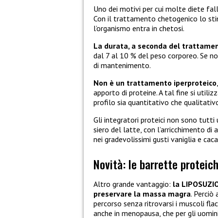
Uno dei motivi per cui molte diete fal
Con il trattamento chetogenico lo sti
l’organismo entra in chetosi.
La durata, a seconda del trattament
dal 7 al 10 % del peso corporeo. Se no
di mantenimento.
Non è un trattamento iperproteico
apporto di proteine. A tal fine si utilizz
profilo sia quantitativo che qualitativ
Gli integratori proteici non sono tutti
siero del latte, con l’arricchimento di 
nei gradevolissimi gusti vaniglia e cac
Novità: le barrette protei
Altro grande vantaggio:
la LIPOSUZI
preservare la massa magra
. Perciò
percorso senza ritrovarsi i muscoli flac
anche in menopausa, che per gli uomini