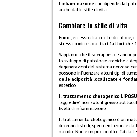
l’infiammazione
che dipende dal patr
anche dallo stile di vita.
Cambiare lo stile di vita
Fumo, eccesso di alcool e di calorie, il
stress cronico sono tra i
fattori che 
Sappiamo che il sovrappeso e ancor peg
lo sviluppo di patologie croniche e de
degenerazioni del sistema nervoso cen
possono influenzare alcuni tipi di t
delle adiposità localizzate è fond
estetico.
Il
trattamento chetogenico LIPOS
“aggredire” non solo il grasso sottoc
livelli di infiammazione.
Il trattamento chetogenico è un metod
decenni di studi, sperimentazioni e dall’
mondo. Non è un protocollo “fai da t