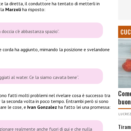
e la diretta, il conduttore ha tentato di metterli in
 la
Marzoli
ha risposto:
CUC
a doccia c’è abbastanza spazio”.
 corda ha aggiunto, mimando la posizione e svelandone
giati al water. Ce la siamo cavata bene”.
Come
no fatti molti problemi nel rivelare cosa è successo tra
buon
 la seconda volta in poco tempo. Entrambi però si sono
are le cose, e
Ivan Gonzalez
ha fatto lei una promessa:
LUCREZ
Tiram
ionare realmente anche fuori di qui e che nulla