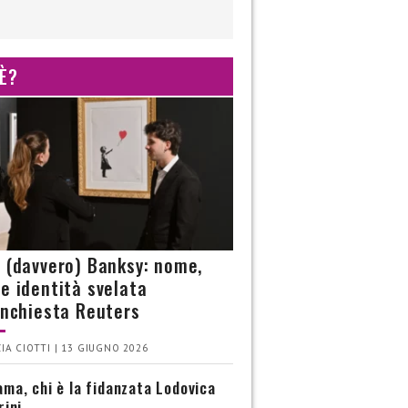
 È?
è (davvero) Banksy: nome,
 e identità svelata
’inchiesta Reuters
IA CIOTTI | 13 GIUGNO 2026
ma, chi è la fidanzata Lodovica
rini