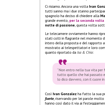
Ci risiamo. Ancora una volta
Ivan Gon
tutti sanno ma i due stanno partecipa
spagnolo ha deciso di chiedere alla
Ma
grande evento,
per la seconda volta
notte di passione
, questa volta sot
Le telecamere ovviamente hanno ripre
stati colti in flagrante nel momento de
intero della proposta e del rapporto 
mostrato ai telespettatori e loro co
quanto riportato da
Isa & Chia
:
“Non entro nella tua vita per f
tutto quello che hai passato e
lo dico davvero, con il cuore i
Così
Ivan Gonzalez
ha fatto la sua p
fuerte
, riservando per lei parole molto
hanno così dato il via ai festeggiamen