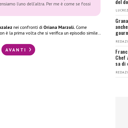
del d
ensiamo l’uno dell’altra. Per me è come se fossi
LUCREZ
Grana
anche
nzalez
nei confronti di
Oriana Marzoli.
Come
gour
n è la prima volta che si verifica un episodio simile…
REDAZI
AVANTI
Franc
Chef 
sa di
REDAZI