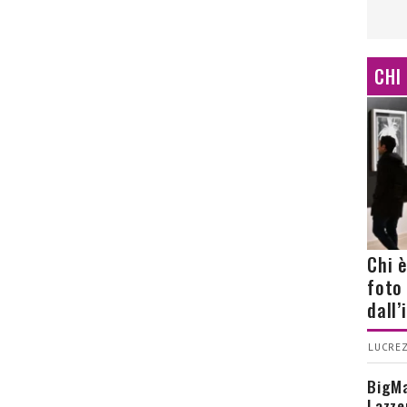
CHI
Chi 
foto
dall
LUCREZ
BigMa
Lazze