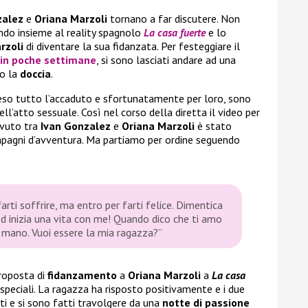
zalez
e
Oriana Marzoli
tornano a far discutere. Non
ndo insieme al reality spagnolo
La casa fuerte
e lo
rzoli
di diventare la sua fidanzata. Per festeggiare il
 in poche settimane
, si sono lasciati andare ad una
to la
doccia
.
so tutto l’accaduto e sfortunatamente per loro, sono
ll’atto sessuale. Così nel corso della diretta il video per
avuto tra
Ivan Gonzalez
e
Oriana Marzoli
è stato
mpagni d’avventura. Ma partiamo per ordine seguendo
arti soffrire, ma entro per farti felice. Dimentica
d inizia una vita con me! Quando dico che ti amo
n mano. Vuoi essere la mia ragazza?”
roposta di
fidanzamento
a
Oriana Marzoli
a
La casa
 speciali. La ragazza ha risposto positivamente e i due
ti e si sono fatti travolgere da una
notte di passione