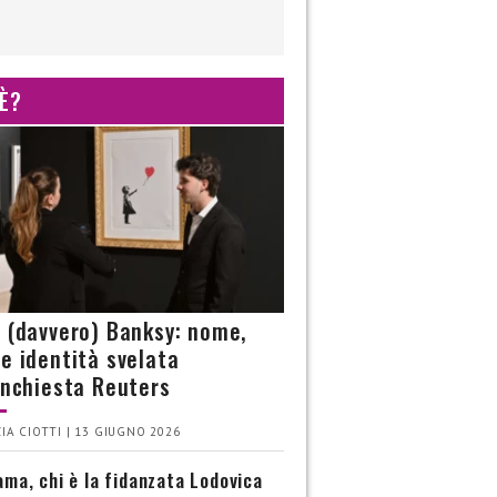
 È?
è (davvero) Banksy: nome,
 e identità svelata
’inchiesta Reuters
IA CIOTTI | 13 GIUGNO 2026
ma, chi è la fidanzata Lodovica