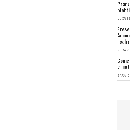
Pranz
piatt
LUCREZ
Fresel
Armon
reali
REDAZI
Come 
e mat
SARA G