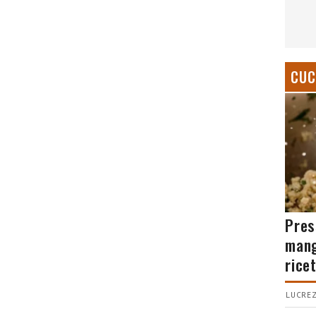
CUC
Pres
mang
rice
LUCREZ