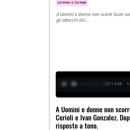
UOMINI E DONNE
A Uomini e donne non scorre buon sang
gli attacchi del…
0:28 / 3:35
1
A Uomini e donne non scorr
Cerioli e Ivan Gonzalez. Dop
risposto a tono.