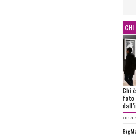
CHI
Chi 
foto
dall
LUCREZ
BigMa