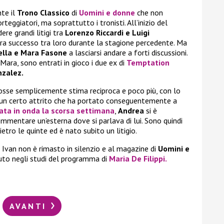
nte il
Trono Classico
di
Uomini e donne
che non
rteggiatori, ma soprattutto i tronisti. All’inizio del
ere grandi litigi tra
Lorenzo Riccardi e Luigi
era successo tra loro durante la stagione percedente. Ma
lla e Mara Fasone
a lasciarsi andare a forti discussioni.
Mara, sono entrati in gioco i due ex di
Temptation
nzalez.
 fosse semplicemente stima reciproca e poco più, con lo
i un certo attrito che ha portato conseguentemente a
ata in onda la scorsa settimana
,
Andrea
si è
mmentare un’esterna dove si parlava di lui. Sono quindi
ietro le quinte ed è nato subito un litigio.
, Ivan non è rimasto in silenzio e al magazine di
Uomini e
o negli studi del programma di
Maria De Filippi.
AVANTI