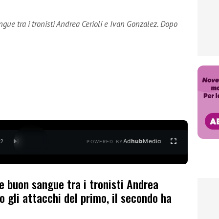
ue tra i tronisti Andrea Cerioli e Ivan Gonzalez. Dopo
Ad
hub
Media
/
2
POWERED BY
e buon sangue tra i tronisti Andrea
o gli attacchi del primo, il secondo ha