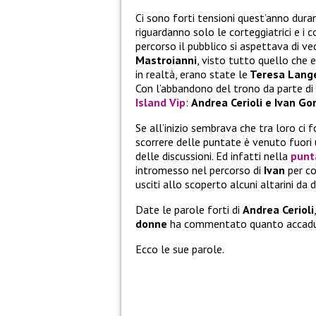
Ci sono forti tensioni quest’anno dura
riguardanno solo le corteggiatrici e i co
percorso il pubblico si aspettava di ved
Mastroianni
, visto tutto quello che 
in realtà, erano state le
Teresa Lange
Con l’abbandono del trono da parte di 
Island Vip
:
Andrea Cerioli e Ivan Go
Se all’inizio sembrava che tra loro ci
scorrere delle puntate è venuto fuor
delle discussioni. Ed infatti nella
punt
intromesso nel percorso di
Ivan
per co
usciti allo scoperto alcuni altarini da d
Date le parole forti di
Andrea Cerioli
donne
ha commentato quanto accadut
Ecco le sue parole.