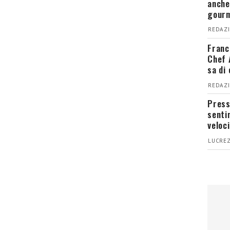
anche
gour
REDAZI
Franc
Chef 
sa di
REDAZI
Press
senti
veloci
LUCREZ