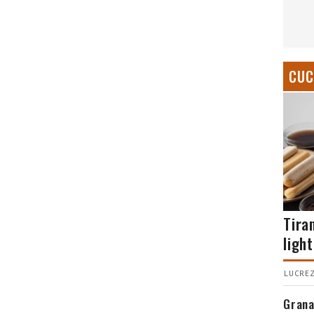
CUC
Tira
light
LUCREZ
Grana