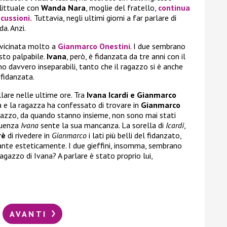
littuale con
Wanda Nara
, moglie del fratello,
continua
scussioni.
Tuttavia, negli ultimi giorni a far parlare di
a. Anzi.
avvicinata molto a
Gianmarco Onestini
. I due sembrano
sto palpabile.
Ivana
, però, è fidanzata da tre anni con il
no davvero inseparabili, tanto che il ragazzo si è anche
 fidanzata.
llare nelle ultime ore. Tra
Ivana Icardi e Gianmarco
ia e la ragazza ha confessato di trovare in
Gianmarco
ragazzo, da quando stanno insieme, non sono mai stati
guenza
Ivana
sente la sua mancanza. La sorella di
Icardi
,
rè
di rivedere in
Gianmarco
i lati più belli del fidanzato,
nte esteticamente. I due gieffini, insomma, sembrano
ragazzo di Ivana? A parlare è stato proprio lui,
AVANTI