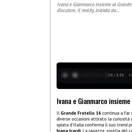
Ivana e Gianmarco insieme al Grande F
discutere. Il reality, iniziato da…
0:04 / 3:35
1
Ivana e Gianmarco insieme 
Il
Grande Fratello 16
continua a far d
diverse occasioni attirato la curiosità de
spiata d’Italia conferma il suo trend p
Ivana Icardi
. La ragazza, sorella del 