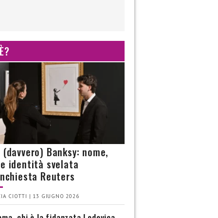
 È?
è (davvero) Banksy: nome,
 e identità svelata
’inchiesta Reuters
IA CIOTTI | 13 GIUGNO 2026
ma, chi è la fidanzata Lodovica