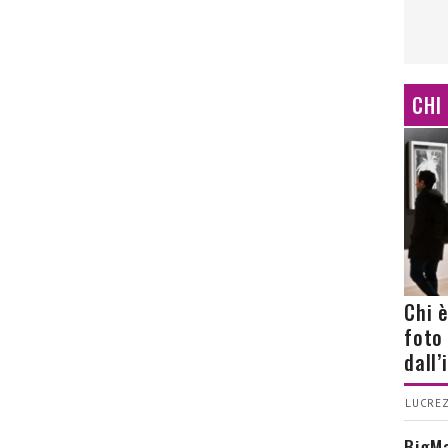
CHI
Chi 
foto
dall
LUCREZ
BigMa