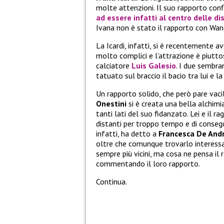
molte attenzioni. Il suo rapporto conf
ad essere infatti al centro delle di
Ivana non è stato il rapporto con Wand
La Icardi, infatti, si è recentemente 
molto complici e l’attrazione è piutto
calciatore
Luis Galesio
. I due sembra
tatuato sul braccio il bacio tra lui e la
Un rapporto solido, che però pare vaci
Onestini
si è creata una bella alchim
tanti lati del suo fidanzato. Lei e il 
distanti per troppo tempo e di conse
infatti, ha detto a
Francesca De And
oltre che comunque trovarlo interessa
sempre più vicini, ma cosa ne pensa il 
commentando il loro rapporto.
Continua.