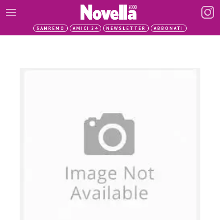
SANREMO
AMICI 24
NEWSLETTER
ABBONATI