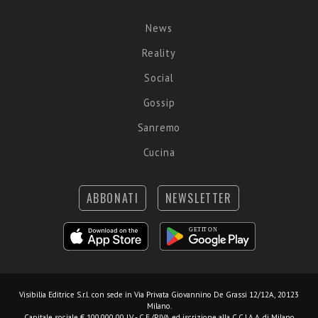
News
Reality
Social
Gossip
Sanremo
Cucina
ABBONATI
NEWSLETTER
Visibilia Editrice S.r.l.
con sede in Via Privata Giovannino De Grassi 12/12A, 20123
Milano.
Capitale sociale € 100.000,00 I.V. - C.F./P.IVA ed iscrizione alla C.C.I.A.A. di Milano