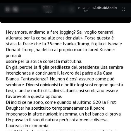
0:27 /
Ad
hub
Media
POWERED
1
/
2
1:40
BY
Hey amore, andiamo a fare jogging? Sai, voglio tenermi
allenata per la corsa alle presidenziali». Forse questa è
stata la frase che la 35enne Ivanka Trump, fi glia di Ivana e
Donald Trump, ha detto al proprio marito Jared Kushner
prima di
uscire per la solita corsetta mattutina.
Eh già, perchè la fi glia prediletta del presidente Usa sembra
intenzionata a continuare il lavoro del padre alla Casa
Bianca. Fantascienza? No, non è così assurdo come può
sembrare. Diversi opinionisti e politologi sostengono questa
tesi, e anche molti cittadini statunitensi sembrano essere
favorevoli a questa opzione.
Di indizi ce ne sono, come quando all’ultimo G20 la First
Daughter ha sostituito temporaneamente il padre
impegnato in altre riunioni; insomma, un bel banco di prova.
Un passato il suo di natura però totalmente diversa.
Laureata in economia