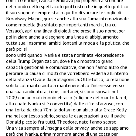
con 110 e lode, Ivanka sembrava più propensa a sfondare
nel mondo dello spettacolo piuttosto che in quello politico;
il suo sogno è sempre stato quello di varcare le soglie di
Broadway. Ma poi, grazie anche alla sua fama internazionale
come modella (ha sfilato per importanti marchi, tra cui
Versace), aprì una linea di gioielli che prese il suo nome, per
poi iniziare anche a disegnare una linea di abbigliamento
tutta sua. Insomma, ambiti lontani la moda e la politica, che
però poi si
sono uniti quando Ivanka è stata nominata vicepresidente
della Trump Organization, dove ha dimostrato grandi
capacità gestionali e comunicative, che non fanno altro che
perorare la causa di molti che vorrebbero vederla all’interno
della Stanza Ovale da protagonista. Oltretutto, la relazione
solida col marito aiuta a mantenere alto l’interesse verso
una sua candidatura; i due, coetanei, si sono sposati nel
2009 con un matrimonio ebraico (religione del marito Jared,
alla quale Ivanka si è convertita) dalle cifre sfarzose, con
una torta da circa 70mila dollari e un abito alla Grace Kelly,
ma nel contesto sobrio, senza le esagerazioni a cui il padre
Donald piccolo fra tutti, Theodore, nato l’anno scorso.
Una vita sempre all’insegna della privacy, anche se sappiamo
però che Ivanka, prima mormora anche di una cotta per