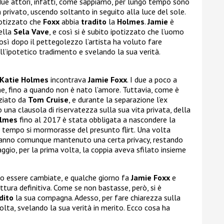
 due attori, infatti, come sappiamo, per lungo tempo sono
n privato, uscendo soltanto in seguito alla luce del sole.
ipotizzato che
Foxx
abbia
tradito
la
Holmes
.
Jamie
è
ella
Sela Vave
, e così si è subito ipotizzato che l’uomo
Così dopo il pettegolezzo l’artista ha voluto fare
ll’ipotetico tradimento e svelando la sua verità.
Katie Holmes
incontrava
Jamie Foxx
. I due a poco a
e, fino a quando non è nato l’amore. Tuttavia, come è
rziato da
Tom Cruise
, e durante la separazione l’ex
 una clausola di riservatezza sulla sua vita privata, della
lmes
fino al 2017 è stata obbligata a nascondere la
a tempo si mormorasse del presunto flirt. Una volta
 hanno comunque mantenuto una certa privacy, restando
maggio, per la prima volta, la coppia aveva sfilato insieme
o essere cambiate, e qualche giorno fa
Jamie Foxx
e
tura definitiva. Come se non bastasse, però, si è
dito
la sua compagna. Adesso, per fare chiarezza sulla
olta, svelando la sua verità in merito. Ecco cosa ha