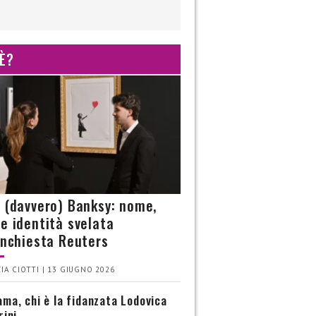
 È?
è (davvero) Banksy: nome,
 e identità svelata
’inchiesta Reuters
IA CIOTTI | 13 GIUGNO 2026
ma, chi è la fidanzata Lodovica
rini