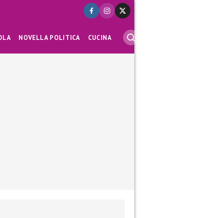
OLA
NOVELLA POLITICA
CUCINA