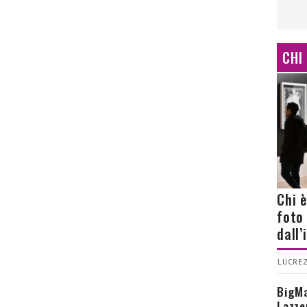
CHI
Chi 
foto
dall
LUCREZ
BigMa
Lazze