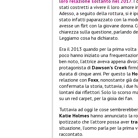
loro relazione soltanto nel 2017
. I
stati costretti a vivere il loro amore i
Adesso, a seguito della rottura, si è 
stato infatti paparazzato con la mod
avesse un flirt con la giovane donna. 
chiarezza sulla questione, parlando de
Leggiamo cosa ha dichiarato.
Era il 2013 quando per la prima volta
poco hanno iniziato una frequentazion
ben noto, l’attrice aveva appena divo
protagonista di
Dawson’s Creek
firmò
durata di cinque anni. Per questo la
Ho
relazione con
Foxx
, nonostante già d
confermata la storia, tuttavia, i due
lontani dai riflettori. Solo lo scorso 
su un red carpet, per la gioia dei fan.
Tuttavia ad oggi le cose sembrerebber
Katie Holmes
hanno annunciato la rot
ipotizzato che l’attore possa aver
tra
situazione, l’uomo parla per la prima v
raccontato.