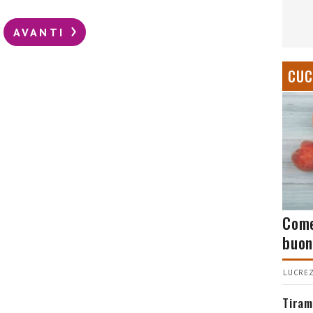
AVANTI
CUC
Come
buon
LUCREZ
Tiram