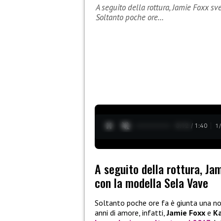
A seguito della rottura, Jamie Foxx s
Soltanto poche ore…
0:13 / 1:40
1
A seguito della rottura, Ja
con la modella Sela Vave
Soltanto poche ore fa è giunta una not
anni di amore, infatti,
Jamie Foxx
e
K