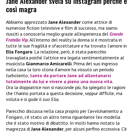
Jane Alexander svela su Instagram perché è
così magra
Abbiamo apprezzato
Jane Alexander
come attrice di
numerose fiction televisive e film di successo, ma siamo
riusciti a conoscerla meglio grazie all’esperienza del
Grande
Fratello Vip
. All’interno del reality la donna si è mostrata in
tutte le sue fragilità e sfaccettature e ha trovato l’amore in
Elia Fongaro
. La relazione, però, è stata parecchio
travagliata poiché l’attrice era legata sentimentalmente al
musicista
Gianmarco Amicarelli
. Prima del suo ingresso
nella casa la loro storia d’amore ha vissuto un periodo
turbolento,
tanto da portare Jane ad allontanarsi
totalmente da lui e vivere a pieno una nuova vita.
Ora la doppiatrice non si nasconde più, ha spiegato le ragioni
che l’hanno portata a questa decisione, seppur difficile, ma
voluta e si gode il suo Elia.
Parecchio discussa nella casa proprio per l’avvicinamento a
Fongaro, c’è stato un altro tema riguardante l’ex modella
che è stato motivo di dibattito. In molti hanno notato la
magrezza di
Jane Alexander
, per alcuni perfino eccessiva. C’è