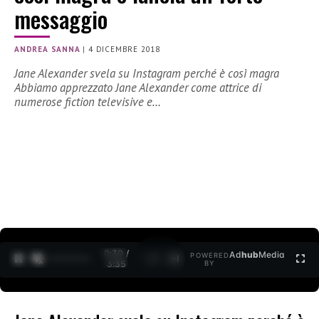
messaggio
ANDREA SANNA
|
4 DICEMBRE 2018
Jane Alexander svela su Instagram perché è così magra
Abbiamo apprezzato Jane Alexander come attrice di
numerose fiction televisive e…
0:30 /
Ad
hub
Media
POWERED
1
/
2
3:35
BY