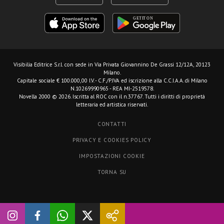
Visibilia Editrice S.r.l.
con sede in Via Privata Giovannino De Grassi 12/12A, 20123
Milano.
Capitale sociale € 100.000,00 I.V. - C.F./P.IVA ed iscrizione alla C.C.I.A.A. di Milano
N.10269990965 - REA MI-2519578.
Novella 2000 © 2026. Iscritta al ROC con il n.37767. Tutti i diritti di proprietà
letteraria ed artistica riservati.
CONTATTI
PRIVACY E COOKIES POLICY
IMPOSTAZIONI COOKIE
TORNA SU